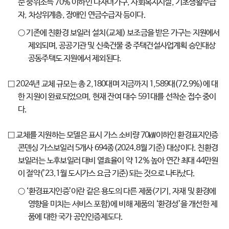
준 중위소득 70% 이하인 다자녀가구, 사회복지시설, 기초생활수급
자, 차상위계층, 장애인 연금수급자 등이다.
○ 기존에 친환경 보일러 설치(교체) 보조금을 받은 가구는 지원에서
제외되며, 공공기관 및 신축건물 중 주택건설사업계획 승인대상
공동주택도 지원에서 제외된다.
□ 2024년 교체 규모는 총 2,180대며 지금까지 1,589대(72.9%)에 대
한 지원이 완료되었으며, 현재 잔여 대수 591대를 선착순 접수 중이
다.
□ 교체를 지원하는 모델은 표시 가스 소비량 70㎾이하인 환경표지인증
콘덴싱 가스보일러 5개사 694종(2024.8월 기준) 대상이다. 친환경
보일러는 노후보일러 대비 열효율이 약 12% 높아 연간 최대 44만원
이 절약(’23.1월 도시가스 요금 기준)되는 것으로 나타났다.
○ ‘환경표지인증’이란 같은 용도의 다른 제품(기기, 자재 및 환경에
영향을 미치는 서비스 포함)에 비해 제품의 ‘환경성’을 개선한 제
품에 대한 국가 공인인증제도다.