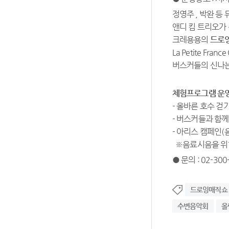
정영주 , 박완 등
앤디 킴 트리오가
크레용용의
드로
La Petite France
버스커들의 신나는
체험프로그램 운영 1
- 올바른 호수 걷
- 버스커들과 함
- 아리스 캠페인(
※음료시음을 위한
● 문의 : 02-300
드로잉매직쇼
수변음악회
올