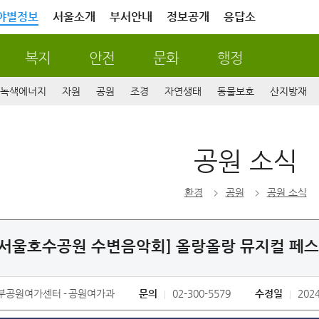
야별정보
서울소개
부서안내
정보공개
응답소
복지
안전
문화
행정
녹색에너지
자원
공원
조경
자연생태
동물보호
산지방재
공원 소식
환경
공원
공원 소식
 서서울호수공원 수변음악회] 올랑올랑 뮤지컬 페스
부공원여가센터
공원여가과
문의
02-300-5579
수정일
2024