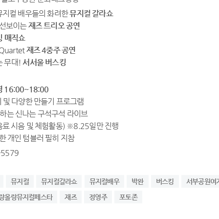
 뮤지컬 배우들의 화려한
뮤지컬 갈라쇼
 선보이는
재즈 트리오 공연
잉 매직쇼
 Quartet
재즈 4중주 공연
 무대!
서서울 버스킹
6:00~18:00
기 및 다양한 만들기 프로그램
께하는 신나는 구석구석 라이브
음료 시음 및 체험활동) ※8.25일만 진행
 개인 텀블러 필히 지참
-5579
뮤지컬
뮤지컬갈라쇼
뮤지컬배우
박완
버스킹
서부공원여
랑올랑뮤지컬페스타
재즈
정영주
포토존