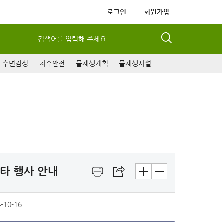
로그인
회원가입
검색어를 입력해 주세요
수변감성
치수안전
물재생계획
물재생시설
타 행사 안내
-10-16