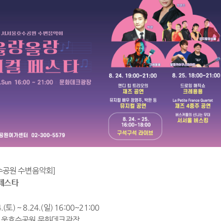
호수공원 수변음악회]
페스타
.(토) ~ 8.24.(일) 16:00~21:00
서서울호수공원 문화데크광장