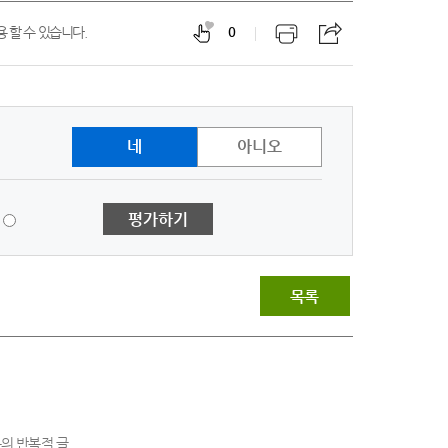
 할 수 있습니다.
0
네
아니오
1
평가하기
점
-
매
우
목록
불
만
족
의 반복적 글,