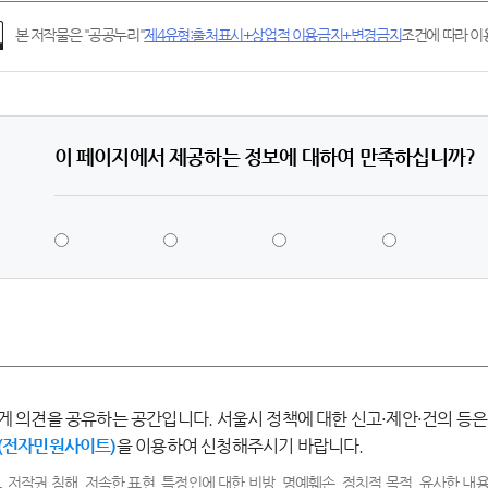
본 저작물은 "공공누리"
제4유형:출처표시+상업적 이용금지+변경금지
조건에 따라 이용
이 페이지에서 제공하는 정보에 대하여 만족하십니까?
5
4
3
2
점
점
점
점
-
-
-
-
매
만
보
불
우
족
통
만
만
족
족
게 의견을 공유하는 공간입니다. 서울시 정책에 대한 신고·제안·건의 등은
(전자민원사이트)
을 이용하여 신청해주시기 바랍니다.
, 저작권 침해, 저속한 표현, 특정인에 대한 비방, 명예훼손, 정치적 목적, 유사한 내용