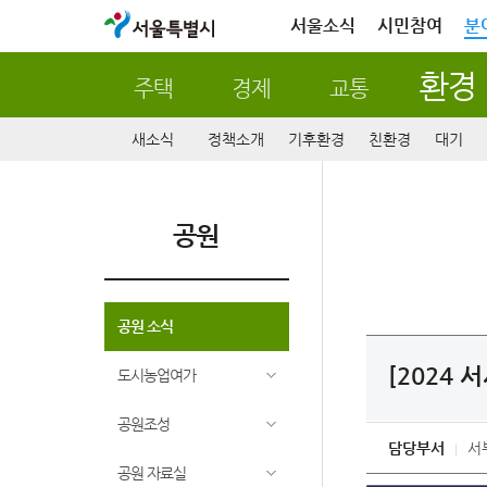
서울특별시
서울소식
시민참여
분
환경
주택
경제
교통
새소식
정책소개
기후환경
친환경
대기
공원
공원 소식
[2024
도시농업여가
공원조성
담당부서
서
공원 자료실