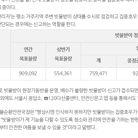
 중이다.
관리자’는 평소 거주지역 주변 빗물받이 상태를 수시로 점검하고 집중호우
단되는 경우에는 신고하는 역할을 한다.
빗물받이 
연간
상반기
목표물량
목표물량
계
중점
구
909,092
554,361
759,471
92
로 빗물받이 현장기동반을 운영, 배수가 불량한 빗물받이 신고가 접수되면
외에도 서울시 응답소, ☎120다산콜센터, 안전신문고 앱 등을 통해서도 할
 물순환안전국장은 “평상시엔 인식하지 못하지만 빗물받이는 집중호우가 
 “빗물받이가 제 기능을 다할 수 있도록 청소와 관리에 만전을 기하는 한
터 안전한 여름을 보낼 수 있을 것”이라고 말했다.