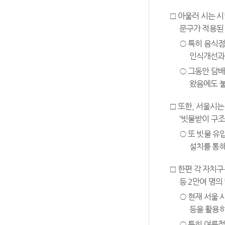
□ 아울러 시는 시
문구가 적용된 
○ 특히 음식점
인식개선과 
○ 그동안 담배
왔음에도 불
□ 또한, 서울시는
‘빗물받이 구조
○ 또 빗물 유
설치를 통해
□ 한편 각 자치
등 2만여 명의
○ 현재 서울 
등을 활용하
○ 특히 여름철