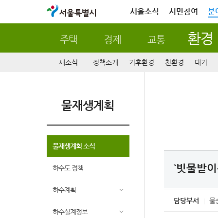
서울특별시
서울소식
시민참여
분
환경
주택
경제
교통
새소식
정책소개
기후환경
친환경
대기
물재생계획
물재생계획 소식
`빗물받이
하수도 정책
하수계획
담당부서
물
하수설계정보