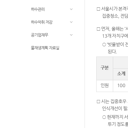
□ 서울시가 본격
하수관리
집중청소, 전담
하수악취 저감
□ 먼저, 올해는 
공기업재무
13개 자치구에
○ ‘빗물받이 
물재생계획 자료실
된다.
구분
소계
인원
100
□ 시는 집중호우
인식개선이 필요
○ 현재까지 서
투기 정도를