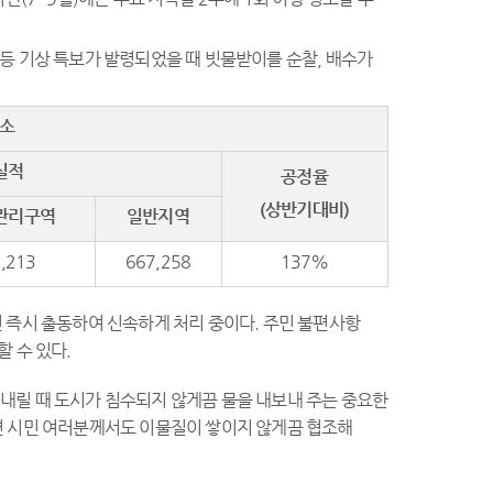
 등 기상 특보가 발령되었을 때 빗물받이를 순찰, 배수가
청소
실적
공정율
(상반기대비)
관리구역
일반지역
,213
667,258
137%
 즉시 출동하여 신속하게 처리 중이다. 주민 불편사항
 수 있다.
내릴 때 도시가 침수되지 않게끔 물을 내보내 주는 중요한
편 시민 여러분께서도 이물질이 쌓이지 않게끔 협조해