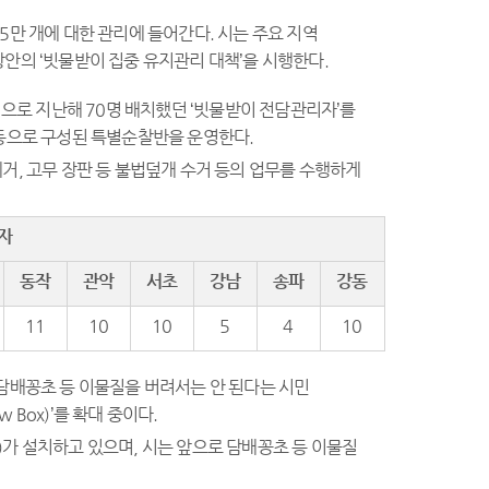
만 개에 대한 관리에 들어간다. 시는 주요 지역
방안의 ‘빗물받이 집중 유지관리 대책’을 시행한다.
심으로 지난해 70명 배치했던 ‘빗물받이 전담관리자’를
 등으로 구성된 특별순찰반을 운영한다.
제거, 고무 장판 등 불법덮개 수거 등의 업무를 수행하게
자
동작
관악
서초
강남
송파
강동
11
10
10
5
4
10
담배꽁초 등 이물질을 버려서는 안 된다는 시민
Box)’를 확대 중이다.
)가 설치하고 있으며, 시는 앞으로 담배꽁초 등 이물질