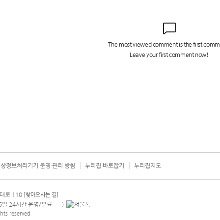
상정보처리기기 운영·관리 방침
누리집 바로잡기
누리집지도
서울시 카
대로 110
[찾아오시는 길]
365일 24시간 운영/유료
)
안내팝업 열기
hts reserved