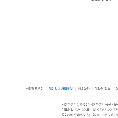
누리집 도우미
개인정보 처리방침
이용약관
저작권 정책
영
서울특별시
서울특별시청 04524 서울특별시 중구 세종
문의 전화번호 120, 120 다산콜재단
대표전화: 02-120 또는 02-731-2120 (
© Seoul Metropolitan Government all rig