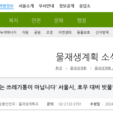
야별정보
서울소개
부서안내
정보공개
응답소
복지
안전
문화
행정
녹색에너지
자원
공원
조경
자연생태
동물보호
산지방재
물재생계획 소
환경
물재생계획
물재생계획 
는 쓰레기통이 아닙니다` 서울시, 호우 대비 빗
순환안전국
물재생계획과
문의
02-2133-3791
수정일
2024