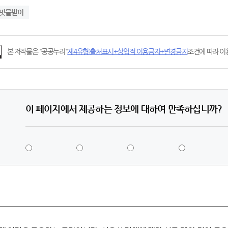
빗물받이
본 저작물은 "공공누리"
제4유형:출처표시+상업적 이용금지+변경금지
조건에 따라 이용
이 페이지에서 제공하는 정보에 대하여 만족하십니까?
5
4
3
2
점
점
점
점
-
-
-
-
매
만
보
불
우
족
통
만
만
족
족