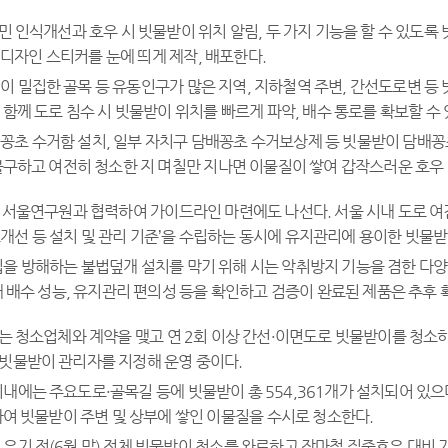
민 인식개선과 호우 시 빗물받이 위치 알림, 두 가지 기능을 할 수 있도록
디자인 스티커를 눈에 띄게 제작, 배포한다.
이 밀집한 골목 등 유동인구가 많은 지역, 지하철역 주변, 간선도로변 등
함께 도로 침수 시 빗물받이 위치를 빠르게 파악, 배수 통로를 확보할 수 
꽁초 수거함 설치, 일부 자치구 담배꽁초 수거보상제 등 빗물받이 담배꽁
구하고 여전히 청소한 지 며칠만 지나면 이물질이 쌓여 갑작스러운 호우 
 서울연구원과 협력하여 가이드라인 마련에도 나선다. 서울 시내 도로 여건
개선 등 설치 및 관리 기준’을 수립하는 동시에 유지관리에 용이한 빗물받
입을 방해하는 불법덮개 설치를 막기 위해 시는 악취방지 기능을 겸한 다
 배수 성능, 유지관리 편의성 등을 확인하고 검증이 완료된 제품은 추후 
구는 청소업체와 계약을 맺고 연 2회 이상 간선·이면도로 빗물받이를 청소
 빗물받이 관리자를 지정해 운영 중이다.
시내에는 주요도로·골목길 등에 빗물받이 총 554,361개가 설치되어 있
여 빗물받이 주변 및 상부에 쌓인 이물질을 수시로 청소한다.
 우기 전(6월 말) 전체 빗물받이 청소를 완료하고 장마철 집중호우 대비 기