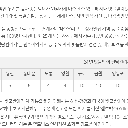
적인 우기를 맞아 빗물받이가 원활하게 배수할 수 있도록 시내 빗물받이 55
관리자 및 특별순찰반 상시 관리체계 마련, 시민 인식 개선 등 다각적인 
‘서울 동행일자리’ 사업과 연계하여 침수우려 또는 상가밀집 지역 등을 중
 총 100명 배치한다. 또 25개 모든 자치구에서 하수기동반·공공근로자
전담관리자’는 침수취약지역 등 주요 지역 빗물받이 점검 및 내부 퇴적물 
'24
년 빗물받이 전담관리
용산
동대문
도봉
양천
구로
금천
영등포
6
6
4
4
10
10
10
 시 빗물받이가 제 기능을 하기 위해서는 청소·점검과 더불어 빗물받이에 
하다 보고 지난해부터 뚜껑에 경고성 노란 띠가 둘러진 ‘옐로박스(Yellow 
울 시내 유동인구가 많은 지역에 옐로박스 1천 개소(자치구별 약 40개소
 모니터링 하는 등 옐로박스 인식개선 효과를 검토할 예정이다.