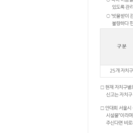
있도록 관리
○ ‘빗물받이 
불량하다 판
구 분
25개 자치
□ 현재 자치구별
신고는 자치구 
□ 안대희 서울시
시설물”이라며
주신다면 비로부