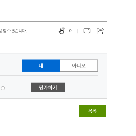
 할 수 있습니다.
0
네
아니오
1
평가하기
점
-
매
우
목록
불
만
족