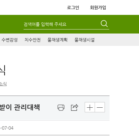
로그인
회원가입
검색어를 입력해 주세요
수변감성
치수안전
물재생계획
물재생시설
식
소식
물받이 관리대책
-07-04