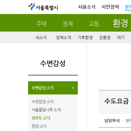
서울특별시
서울소식
시민참여
분
환경
주택
경제
교통
새소식
정책소개
기후환경
친환경
대기
수변감성
수변감성 소식
수도요금 
수변감성 소식
서울물빛나루 소개
상수도 소식
담당부서
본
한강 소식