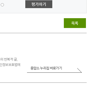
1
평가하기
점
-
매
우
목록
불
만
족
의 반복적 글,
 개인정보보호법에
응답소 누리집 바로가기