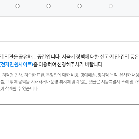
5
4
3
2
점
점
점
점
-
-
-
-
매
만
보
불
우
족
통
만
만
족
족
게 의견을 공유하는 공간입니다. 서울시 정책에 대한 신고·제안·건의 등은
(전자민원사이트)
을 이용하여 신청해주시기 바랍니다.
, 저작권 침해, 저속한 표현, 특정인에 대한 비방, 명예훼손, 정치적 목적, 유사한 내용
출,그 밖에 공익을 저해하거나 운영 취지에 맞지 않는 댓글은 서울특별시 조례 및
이 삭제될 수 있습니다.