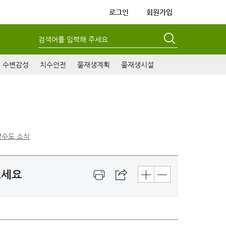
로그인
회원가입
검색어를 입력해 주세요
수변감성
치수안전
물재생계획
물재생시설
상수도 소식
으세요