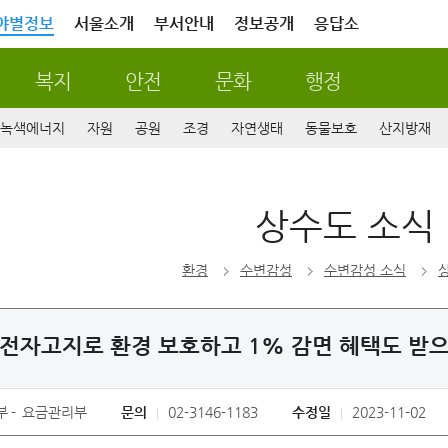
야별정보
서울소개
부서안내
정보공개
응답소
복지
안전
문화
행정
녹색에너지
자원
공원
조경
자연생태
동물보호
산지방재
상수도 소식
환경
수변감성
수변감성 소식
전자고지로 환경 보호하고 1% 감면 혜택도 받
부
요금관리부
문의
02-3146-1183
수정일
2023-11-02