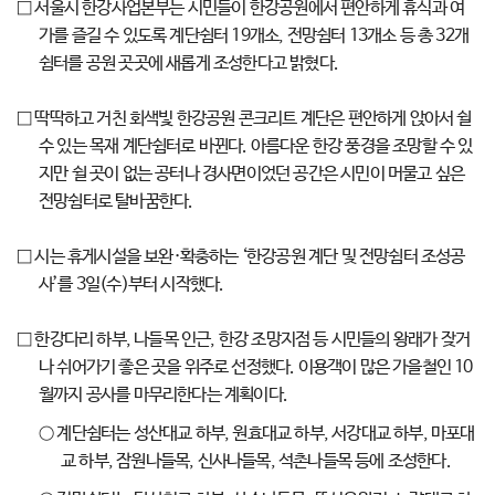
□ 서울시 한강사업본부는 시민들이 한강공원에서 편안하게 휴식과 여
가를 즐길 수 있도록 계단쉼터 19개소, 전망쉼터 13개소 등 총 32개
쉼터를 공원 곳곳에 새롭게 조성한다고 밝혔다.
□ 딱딱하고 거친 회색빛 한강공원 콘크리트 계단은 편안하게 앉아서 쉴
수 있는 목재 계단쉼터로 바뀐다. 아름다운 한강 풍경을 조망할 수 있
지만 쉴 곳이 없는 공터나 경사면이었던 공간은 시민이 머물고 싶은
전망쉼터로 탈바꿈한다.
□ 시는 휴게시설을 보완·확충하는 ‘한강공원 계단 및 전망쉼터 조성공
사’를 3일(수)부터 시작했다.
□ 한강다리 하부, 나들목 인근, 한강 조망지점 등 시민들의 왕래가 잦거
나 쉬어가기 좋은 곳을 위주로 선정했다. 이용객이 많은 가을철인 10
월까지 공사를 마무리한다는 계획이다.
○ 계단쉼터는 성산대교 하부, 원효대교 하부, 서강대교 하부, 마포대
교 하부, 잠원나들목, 신사나들목, 석촌나들목 등에 조성한다.