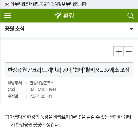
이 누리집은 대한민국 공식 전자정부 누리집입니다.
환경
공원 소식
한강공원 콘크리트 계단과 공터 `쉼터` 탈바꿈...32개소 조성
담당부서
한강사업본부
문의
02-3780-0644
수정일
2022-08-04
□ 아름다운 한강의 풍경을 바라보며 ‘물멍’을 즐길 수 있는 편안한 쉼터
가 한강공원 곳곳에 생긴다.