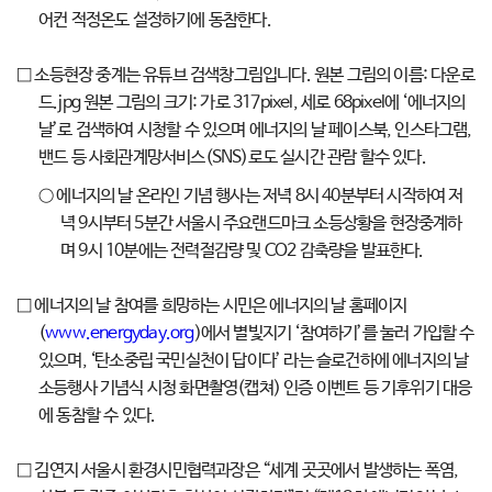
어컨 적정온도 설정하기에 동참한다.
□ 소등현장 중계는 유튜브 검색창그림입니다. 원본 그림의 이름: 다운로
드.jpg 원본 그림의 크기: 가로 317pixel, 세로 68pixel에 ‘에너지의
날’로 검색하여 시청할 수 있으며 에너지의 날 페이스북, 인스타그램,
밴드 등 사회관계망서비스(SNS)로도 실시간 관람 할수 있다.
○ 에너지의 날 온라인 기념 행사는 저녁 8시 40분부터 시작하여 저
녁 9시부터 5분간 서울시 주요랜드마크 소등상황을 현장중계하
며 9시 10분에는 전력절감량 및 CO2 감축량을 발표한다.
□ 에너지의 날 참여를 희망하는 시민은 에너지의 날 홈페이지
(
www.energyday.org
)에서 별빛지기 ‘참여하기’를 눌러 가입할 수
있으며, ‘탄소중립 국민실천이 답이다’ 라는 슬로건하에 에너지의 날
소등행사 기념식 시청 화면촬영(캡쳐) 인증 이벤트 등 기후위기 대응
에 동참할 수 있다.
□ 김연지 서울시 환경시민협력과장은 “세계 곳곳에서 발생하는 폭염,