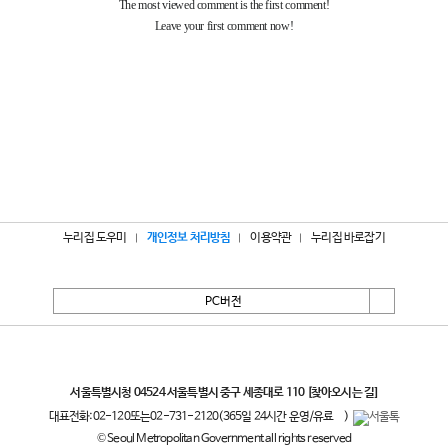
누리집 도우미
개인정보 처리방침
이용약관
누리집 바로잡기
PC버전
서울특별시
서울특별시청 04524 서울특별시 중구 세종대로 110
[찾아오시는 길]
대표전화:
02-120
또는
02-731-2120
(365일 24시간 운영/유료
)
© Seoul Metropolitan Government all rights reserved