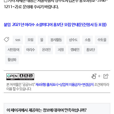
□ 기타 자세한 내용은 서울특별시 상수도사업본부 홍보과(02-3146-
1211~2)로 문의해 주시기 바랍니다.
붙임 2021년 아리수 소셜미디어 홍보단 모집 안내문(신청서 등 포함)
sns
모집
물
봉사활동
상수도
소통
수돗물
시민참여
아리수
온라인
지원
캠페인
홍보단
활성화
0
본 저작물은 "공공누리"
제4유형:출처표시+상업적 이용금지+변경금지
조건에 따라
이용 할 수 있습니다.
이 페이지에서 제공하는 정보에 대하여 만족하십니까?