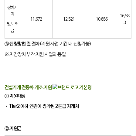
장치가
격
16,58
11,672
12,521
10,856
3
및 보조
금
③ 신청방법 및 절차
(지원 사업 기간 내 신청가능)
※ 저감장치 부착 지원 사업과 동일
건설기계 전동화 개조 지원
①
지원대상
Tier2
이하 엔진이 장착된 2톤급 지게차
②
지원금