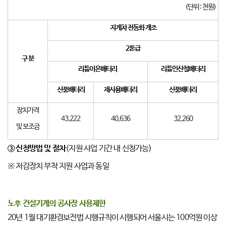
(단위 : 천원)
지게차 전동화 개조
2
톤급
구 분
리튬이온배터리
리튬인산철배터리
신품배터리
재사용배터리
신품배터리
장치가격
43,222
40,636
32,260
및 보조금
③ 신청방법 및 절차
(지원 사업 기간 내 신청가능)
※ 저감장치 부착 지원 사업과 동일
노후 건설기계의 공사장 사용제한
20년 1월 대기환경보전법 시행규칙이 시행되어 서울시는 100억원 이상