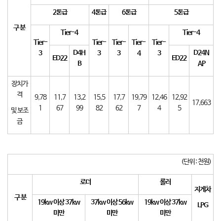
2
톤급
4
톤급
6
톤급
5
톤급
구 분
Tier-4
Tier-4
Tier-
Tier-
Tier-
Tier-
Tier-
D4H
D24N
3
3
3
4
3
ED22
ED22
B
AP
장치가
격
9,78
11,7
13,2
15,5
17,7
19,79
12,46
12,92
17,663
1
67
99
82
62
7
4
5
및 보조
금
(단위 : 천원)
로더
롤러
지게차
구 분
19kw
이상
37kw
37kw
이상
56kw
19kw
이상
37kw
LPG
미만
미만
미만