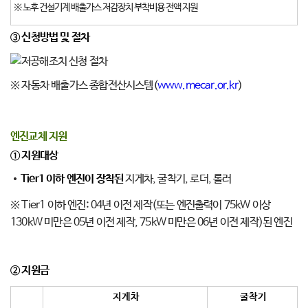
※ 노후 건설기계 배출가스 저감장치 부착비용 전액 지원
③ 신청방법 및 절차
※ 자동차 배출가스 종합전산시스템(
www.mecar.or.kr
)
엔진교체 지원
①
지원대상
Tier1
이하 엔진이 장착된
지게차, 굴착기, 로더, 롤러
※ Tier1 이하 엔진: 04년 이전 제작(또는 엔진출력이 75kW 이상
130kW 미만은 05년 이전 제작, 75kW 미만은 06년 이전 제작)된 엔진
②
지원금
지 게 차
굴 착 기