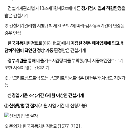
-
건설기계관리법 제13조제1항제2호에 따른
정기검사 결과 적합판정
을
받은 건설기계
※ 건설기계관리법 시행규칙 제31조의2에 따라 검사유효기간이 연장된
경우 인정
- 한국자동차환경협회
(이하 협회)에서
지정한 전문 폐차업체에 입고 후
협회직원이 확인한 정상 가동 판정
받은 건설기계
- 정부지원을 통해
배출가스저감장치를 부착했거나 저공해엔진으로 개
조한 사실이 없는 건설기계
※ 콘크리트펌프트럭 또는 콘크리트믹서트럭은 DPF부착 차량도 지원가
능
- 신청일 기준 소유기간 6개월 이상인 건설기계
④ 신청방법 및 절차
(지원 사업 기간 내 신청가능)
※ 문의처: 한국자동차환경협회(1577-7121,