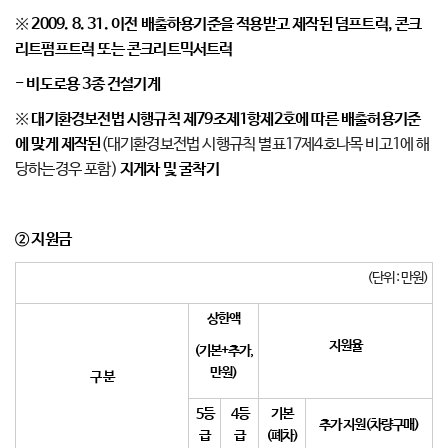
※
2009. 8. 31.
이전 배출하용기준을 적용받고 제작된
덤프트럭
,
콘크
리트펌프트럭 또는 콘크리트믹서트럭
-
비도로용
3
종 건설기계
※
대기환경보전법 시행규칙 제
79
조제
1
항제
2
호에 따른 배출허용기준
에 맞게 제작된
(대기환경보전법 시행규칙 별표17제4호나목 비고1에 해
당하는경우 포함)
지게차 및 굴착기
②
지원금
(단위 : 만원)
상한액
지원율
(
기본
+
추가
,
만원
)
구 분
5
등
4
등
기본
추가 지원
(
차량구매
)
급
급
(
폐차
)