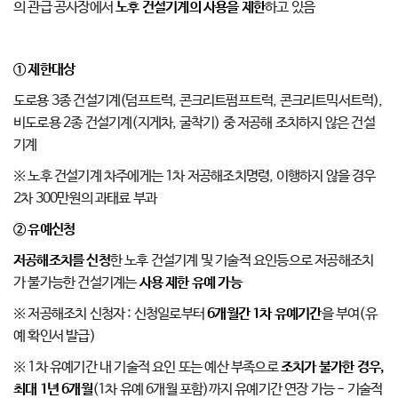
의 관급 공사장에서
노후 건설기계의 사용을 제한
하고 있음
①
제한대상
도로용 3종 건설기계(덤프트럭, 콘크리트펌프트럭, 콘크리트믹서트럭),
비도로용 2종 건설기계(지게차, 굴착기) 중 저공해 조치하지 않은 건설
기계
※ 노후 건설기계 차주에게는 1차 저공해조치명령, 이행하지 않을 경우
2차 300만원의 과태료 부과
②
유예신청
저공해조치를 신청
한 노후 건설기계 및 기술적 요인등으로 저공해조치
가 불가능한 건설기계는
사용 제한 유예 가능
※ 저공해조치 신청자 : 신청일로부터
6
개월간
1
차 유예기간
을 부여(유
예 확인서 발급)
※ 1차 유예기간 내 기술적 요인 또는 예산 부족으로
조치가 불가한 경우
,
최대
1
년
6
개월
(1차 유예 6개월 포함)까지 유예기간 연장 가능 - 기술적