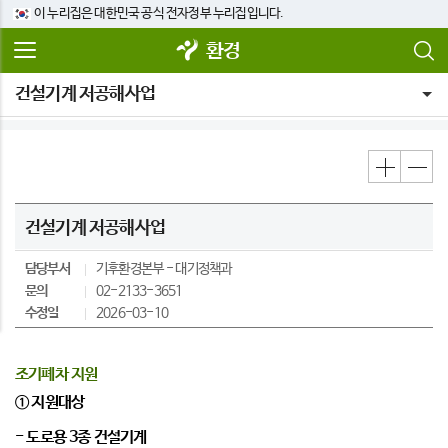
이 누리집은 대한민국 공식 전자정부 누리집입니다.
환경
건설기계 저공해사업
건설기계 저공해사업
담당부서
기후환경본부
대기정책과
문의
02-2133-3651
수정일
2026-03-10
조기폐차 지원
①
지원대상
-
도로용
3
종 건설기계