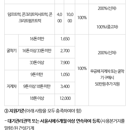
200%(신차)
덤프트럭, 콘크리트믹서트럭, 콘
4,0
10,0
100%
크리트펌프트럭
00
00
100%(중고차)
16톤 미만
1,650
굴착기
16톤 이상 33톤 미만
2,700
200%(신차)
33톤 이상
7,900
100%
무공해 지게차 또는 굴착
9톤 미만
1,050
기 구매시
50만원 추가 지원
지게차
9톤 이상 18톤 미만
3,400
18톤 이상
12,000
③
지원기준
(아래 사항을 모두 충족하여야 함)
- 대기관리권역 또는 서울시에 6개월 이상 연속하여 등록
(사용본거지를
말함)된 건설기계