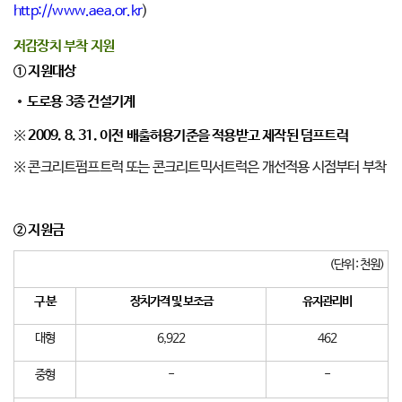
http://www.aea.or.kr
)
저감장치 부착 지원
①
지원대상
도로용
3
종 건설기계
※
2009. 8. 31.
이전 배출허용기준을 적용받고 제작된
덤프트럭
※ 콘크리트펌프트럭 또는 콘크리트믹서트럭은 개선적용 시점부터 부착
②
지원금
(단위 : 천원)
구 분
장치가격 및 보조금
유지관리비
대형
6,922
462
중형
-
-