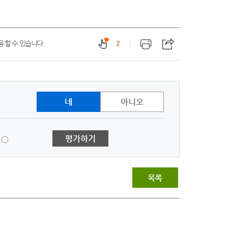
 할 수 있습니다.
2
네
아니오
1
평가하기
점
-
매
우
목록
불
만
족