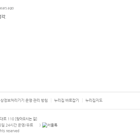
상정보처리기기 운영·관리 방침
누리집 바로잡기
누리집지도
서울시 카
대로 110
[찾아오시는 길]
365일 24시간 운영/유료
)
안내팝업 열기
hts reserved