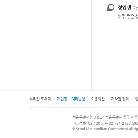
누리집 도우미
개인정보 처리방침
이용약관
저작권 정책
영
서울특별시
서울특별시청 04524 서울특별시 중구 세종
문의 전화번호 120, 120 다산콜재단
대표전화: 02-120 또는 02-731-2120 (
© Seoul Metropolitan Government all rig