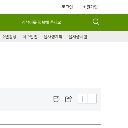
로그인
회원가입
검색어를 입력해 주세요
수변감성
치수안전
물재생계획
물재생시설