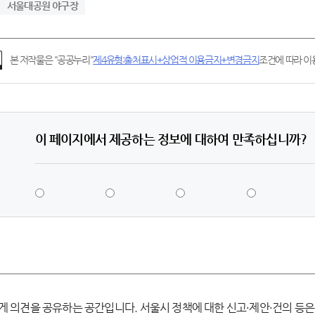
서울대공원 야구장
본 저작물은 "공공누리"
제4유형:출처표시+상업적 이용금지+변경금지
조건에 따라 이용
이 페이지에서 제공하는 정보에 대하여 만족하십니까?
5
4
3
2
점
점
점
점
-
-
-
-
매
만
보
불
우
족
통
만
만
족
족
게 의견을 공유하는 공간입니다. 서울시 정책에 대한 신고·제안·건의 등은