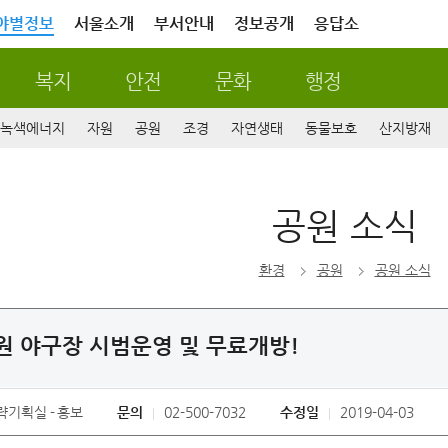
야별정보
서울소개
부서안내
정보공개
응답소
복지
안전
문화
행정
녹색에너지
자원
공원
조경
자연생태
동물보호
산지방재
공원 소식
환경
공원
공원 소식
 야구장 시범운영 및 무료개방!
략기획실
홍보
문의
02-500-7032
수정일
2019-04-03