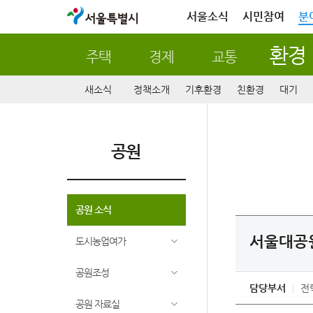
서울특별시
서울소식
시민참여
분
환경
주택
경제
교통
새소식
정책소개
기후환경
친환경
대기
공원
공원 소식
서울대공원
도시농업여가
공원조성
담당부서
전
공원 자료실