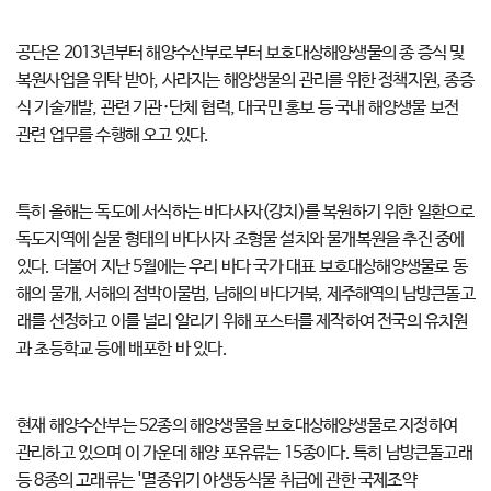
공단은 2013년부터 해양수산부로부터 보호대상해양생물의 종 증식 및
복원사업을 위탁 받아, 사라지는 해양생물의 관리를 위한 정책지원, 종증
식 기술개발, 관련 기관·단체 협력, 대국민 홍보 등 국내 해양생물 보전
관련 업무를 수행해 오고 있다.
특히 올해는 독도에 서식하는 바다사자(강치)를 복원하기 위한 일환으로
독도지역에 실물 형태의 바다사자 조형물 설치와 물개복원을 추진 중에
있다. 더불어 지난 5월에는 우리 바다 국가 대표 보호대상해양생물로 동
해의 물개, 서해의 점박이물범, 남해의 바다거북, 제주해역의 남방큰돌고
래를 선정하고 이를 널리 알리기 위해 포스터를 제작하여 전국의 유치원
과 초등학교 등에 배포한 바 있다.
현재 해양수산부는 52종의 해양생물을 보호대상해양생물로 지정하여
관리하고 있으며 이 가운데 해양 포유류는 15종이다. 특히 남방큰돌고래
등 8종의 고래류는 '멸종위기 야생동식물 취급에 관한 국제조약