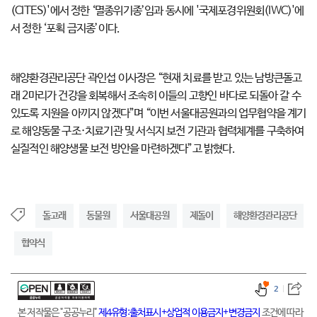
(CITES)'에서 정한 ‘멸종위기종’임과 동시에 '국제포경위원회(IWC)'에
서 정한 ‘포획 금지종’이다.
해양환경관리공단 곽인섭 이사장은 “현재 치료를 받고 있는 남방큰돌고
래 2마리가 건강을 회복해서 조속히 이들의 고향인 바다로 되돌아 갈 수
있도록 지원을 아끼지 않겠다”며 “이번 서울대공원과의 업무협약을 계기
로 해양동물 구조·치료기관 및 서식지 보전 기관과 협력체계를 구축하여
실질적인 해양생물 보전 방안을 마련하겠다”고 밝혔다.
돌고래
동물원
서울대공원
제돌이
해양환경관리공단
협약식
2
본 저작물은 "공공누리"
제4유형:출처표시+상업적 이용금지+변경금지
조건에 따라