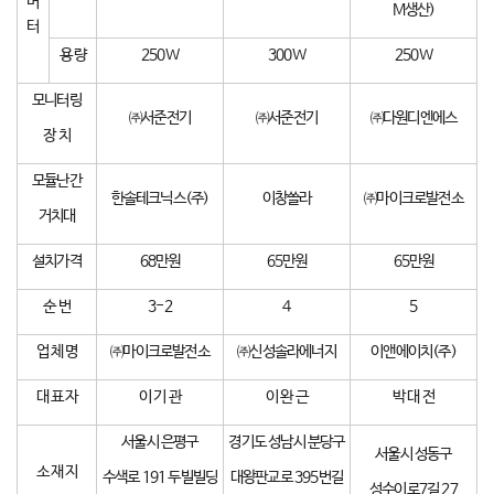
버
M생산)
터
용 량
250W
300W
250W
모니터링
㈜서준전기
㈜서준전기
㈜다원디엔에스
장 치
모듈난간
한솔테크닉스(주)
이창쏠라
㈜마이크로발전소
거치대
설치가격
68만원
65만원
65만원
순 번
3-2
4
5
업 체 명
㈜마이크로발전소
㈜신성솔라에너지
이앤에이치(주)
대 표 자
이 기 관
이 완 근
박 대 전
서울시 은평구
경기도 성남시 분당구
서울시 성동구
소 재 지
수색로 191 두빌빌딩
대왕판교로 395번길
성수이로7길 27