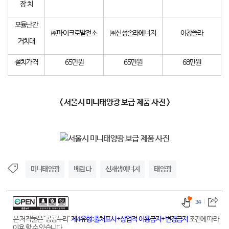
장 치
모듈난간
㈜마이크로발전소
㈜신성솔라에너지
이창쏠라
거치대
설치가격
65만원
65만원
68만원
< 서울시 미니태양광 보급 제품 사진 >
미니태양광
베란다
신재생에너지
태양광
34
본 저작물은 "공공누리"
제4유형:출처표시+상업적 이용금지+변경금지
조건에 따라
이용 할 수 있습니다.