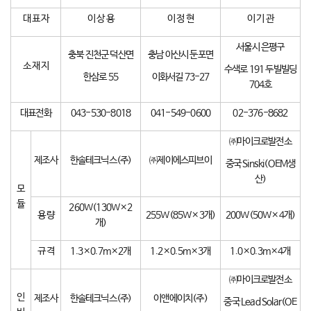
대 표 자
이 상 용
이 정 현
이 기 관
서울시 은평구
충북 진천군 덕산면
충남 아산시 둔포면
소 재 지
수색로 191 두빌빌딩
한삼로 55
이화서길 73-27
704호
대표전화
043-530-8018
041-549-0600
02-376-8682
㈜마이크로발전소
제조사
한솔테크닉스(주)
㈜제이에스피브이
중국 Sinski(OEM생
산)
모
듈
260W(130W×2
용 량
255W(85W×3개)
200W(50W×4개)
개)
규 격
1.3×0.7m×2개
1.2×0.5m×3개
1.0×0.3m×4개
㈜마이크로발전소
인
제조사
한솔테크닉스(주)
이앤에이치(주)
중국 Lead Solar(OE