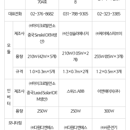
704호
8
대표전화
02-376-8682
031-788-9305
02-323-3385
㈜마이크로발전소
제조사
㈜신성솔라에너지
㈜제이에스피브이
중국 Sinski(OEM생
산)
모
듈
210W(105W×2
용 량
210W(42W×5개)
255W(85W×3개)
개)
규 격
1.0×0.3m×5개
1.3×0.7m×2개
1.2×0.5m×3개
㈜마이크로발전소
인
제조사
스위스 ABB
이앤에이치(주)
중국 Lead Solar(OE
버
M생산)
터
용 량
250W
250W
300W
모니터링
㈜다원디엔에스
㈜다원디엔에스
㈜서준전기