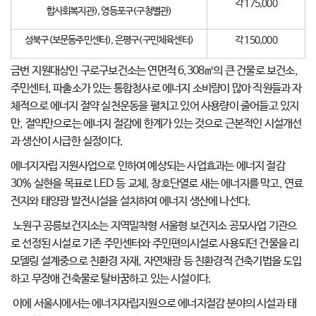
각 175,000
합사회복지관), 영등포구(구청별관)
성북구(보문동주민센터), 은평구(구민체육센터)
각 150,000
금번 지원대상인 구로구보건소는 연면적 6,308㎡의 큰 건물로 보건소,
주민센터, 파출소가 있는 통합청사로 에너지 소비량이 많아 직원들과 자
체적으로 에너지 절약 실천운동을 펼치고 있어 사용량이 줄어들고 있지
만, 절약만으로는 에너지 절감에 한계가 있는 것으로 근본적인 시설개선
과 생산이 시급한 실정이다.
에너지자립 지원사업으로 인하여 예상되는 사업효과는 에너지 절감
30% 실현을 목표로 LED 등 교체, 창호단열로 새는 에너지를 막고, 연료
전지와 태양광 발전시설을 설치하여 에너지 생산에 나선다.
노원구 공릉보건지소는 지역밀착형 서울형 보건지소 공모사업 기관으
로 선정된 시설로 기존 주민센터와 주민편의시설로 사용되던 건물을 리
모델링 설계중으로 친환경 자재, 자연채광 등 친환경적 건축기법을 도입
하고 무장애 건축물로 탈바꿈하고 있는 시설이다.
이에 서울시에서는 에너지자립지원으로 에너지절감 분야의 시설과 태