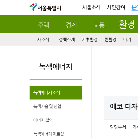
서울특별시
서울소식
시민참여
분
환경
주택
경제
교통
새소식
정책소개
기후환경
친환경
대기
녹색에너지
녹색에너지 소식
에코 디자
녹색기술 및 산업
에너지 절약
담당부서
기
녹색에너지 자료실