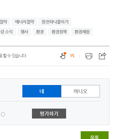
 절약
에너지절약
원전하나줄이기
강 소식
행사
환경
환경정책
환경체험
 할 수 있습니다.
15
네
아니오
1
평가하기
점
-
매
우
목록