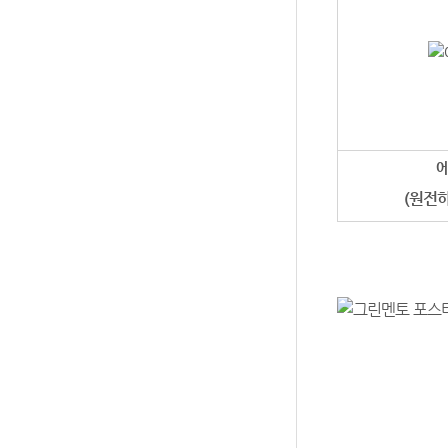
에
(원전