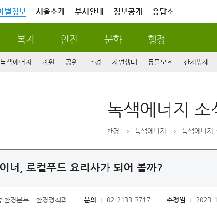
야별정보
서울소개
부서안내
정보공개
응답소
복지
안전
문화
행정
녹색에너지
자원
공원
조경
자연생태
동물보호
산지방재
녹색에너지 소
환경
녹색에너지
녹색에너지 
이너, 로컬푸드 요리사가 되어 볼까?
후환경본부
환경정책과
문의
02-2133-3717
수정일
2023-1