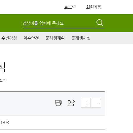
로그인
회원가입
검색어를 입력해 주세요
수변감성
치수안전
물재생계획
물재생시설
식
소식
1-03