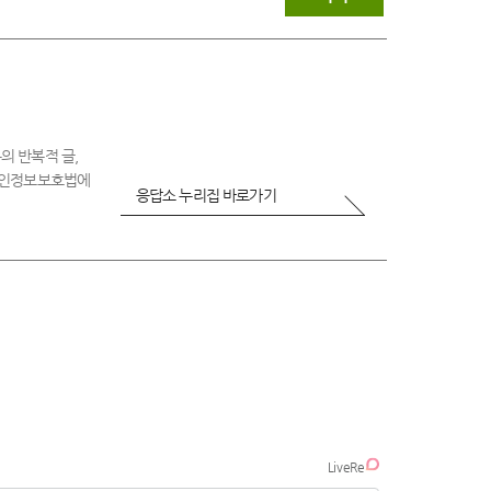
불
만
족
의 반복적 글,
 개인정보보호법에
응답소 누리집 바로가기