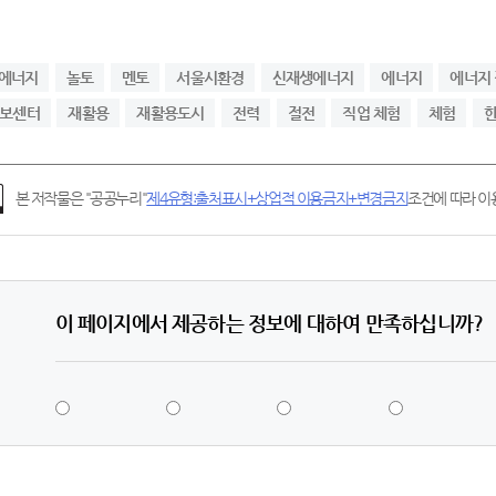
에너지
놀토
멘토
서울시환경
신재생에너지
에너지
에너지
정보센터
재활용
재활용도시
전력
절전
직업 체험
체험
한
본 저작물은 "공공누리"
제4유형:출처표시+상업적 이용금지+변경금지
조건에 따라 이용
이 페이지에서 제공하는 정보에 대하여 만족하십니까?
5
4
3
2
점
점
점
점
-
-
-
-
매
만
보
불
우
족
통
만