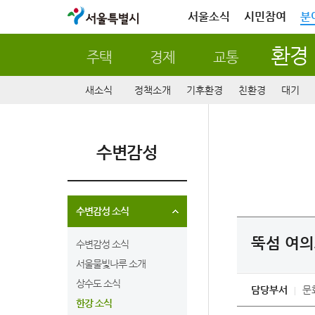
서울특별시
서울소식
시민참여
분
환경
주택
경제
교통
새소식
정책소개
기후환경
친환경
대기
수변감성
수변감성 소식
뚝섬 여의
수변감성 소식
서울물빛나루 소개
상수도 소식
담당부서
문
한강 소식