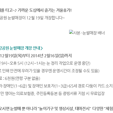
매를 타고~♪ 가까운 도심에서 즐기는 겨울휴가!
공원 눈썰매장이 12월 19일 개장합니다~
강공원 눈썰매장 개장 안내 >
년 12월19일(목)부터 2014년 2월16일(일)까지
 9시~오후 5시 (12시~1시는 눈 정리 작업으로 운영 중단)
 인해 안전에 우려가 있을 경우엔 운영시간이 조정될 수도 있음)
 :
6천원(연령 구분 없음)
자·장애인(1~6급) 및 장애인 보호자(1~3급)·65세 경로·다둥이 카드
 미만 영아는 의료보험증, 주민등록등본 등 증빙서류 지참 시 무료입장
오시면 눈썰매 뿐 아니라 "놀이기구 및 영상시설, 테마전시" 다양한 "체험