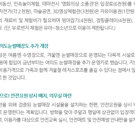
동산, 민속놀이체험, 테마전시 ‘영화의상 소품관’은 입장료(6천원)를 내
전거(각 2천원), 마술공연, 3D영상체험관(3천원)은 자유이용권(1만원
재료비 및 체험비가 필요하며 빙어잡기(4천원), 점핑클레이(4천원), 활
. (단, 유로번지 체험은 유아~청소년으로 이용이 제한됩니다.)
여의도눈썰매장도 추가 개장
은 여름엔 수영장으로, 겨울엔 눈썰매장으로 운영되는 다목적 시설로,
응에 힘입어 금년부터는 여의도 눈썰매장을 추가 운영키로 했습니다. 지난
이용가격으로 가족과 함께 겨울철 레저스포츠를 즐길 수 있다는 점에서 
 한 것입니다.
으로! 안전요원 상시 배치, 의무실 마련
을 위해 검증된 눈썰매장 시설물을 설치하는 한편, 안전요원을 상시 
 운영한다는 계획입니다. 방학을 맞아 주말과 평일에 상관없이 입장객이
, 이용자를 대상으로 안전교육 실시, 안전매트 및 안전예방 안내판을 설