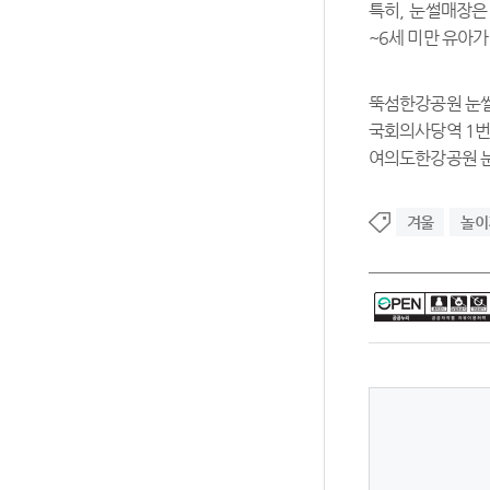
특히, 눈썰매장은
~6세 미만 유아
뚝섬한강공원 눈썰
국회의사당역 1번
여의도한강공원 눈썰
겨울
놀이