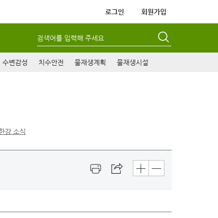
로그인
회원가입
검색어를 입력해 주세요
수변감성
치수안전
물재생계획
물재생시설
한강 소식