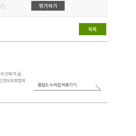
1
평가하기
점
-
매
우
목록
불
만
족
의 반복적 글,
 개인정보보호법에
응답소 누리집 바로가기