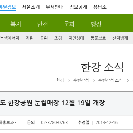
야별정보
서울소개
부서안내
정보공개
응답소
복지
안전
문화
행정
녹색에너지
자원
공원
조경
자연생태
동물보호
산지방재
한강 소식
환경
수변감성
수변감성 소식
도 한강공원 눈썰매장 12월 19일 개장
화홍보과
문의
02-3780-0763
수정일
2013-12-16