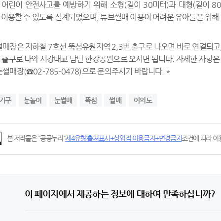
 어린이 안전사고를 예방하기 위해 소형(길이 30미터)과 대형(길이 8
가 이용할 수 있도록 설계되었으며, 튜브썰매 이용이 어려운 유아들을 위해
매장은 지하철 7호선 뚝섬유원지역 2,3번 출구로 나오면 바로 연결되고
 출구로 나와 서강대교 남단 한강공원으로 오시면 됩니다. 자세한 사항은 뚝
매장(☎02-785-0478)으로 문의주시기 바랍니다. *
기구
눈놀이
눈썰매
뚝섬
썰매
여의도
본 저작물은 "공공누리"
제4유형:출처표시+상업적 이용금지+변경금지
조건에 따라 이용
이 페이지에서 제공하는 정보에 대하여 만족하십니까?