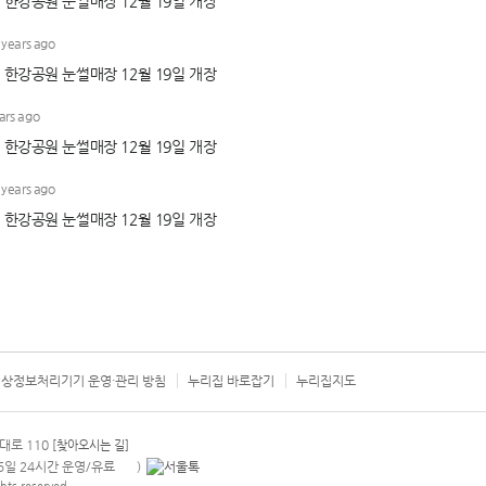
상정보처리기기 운영·관리 방침
누리집 바로잡기
누리집지도
서울시 카
대로 110
[찾아오시는 길]
365일 24시간 운영/유료
)
안내팝업 열기