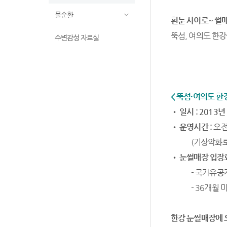
물순환
흰눈 사이로~ 썰
뚝섬, 여의도 한강
수변감성 자료실
< 뚝섬·여의도 한
•
일시 : 2013
•
운영시간 :
오전
(기상악화로
•
눈썰매장 입장료
- 국가유공
- 36개월
한강 눈썰매장에 