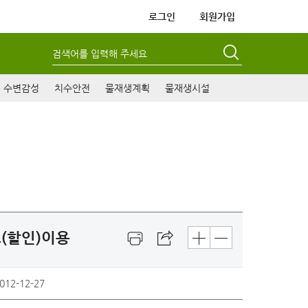
로그인
회원가입
검색어를 입력해 주세요
수변감성
치수안전
물재생계획
물재생시설
료(할인)이용
012-12-27