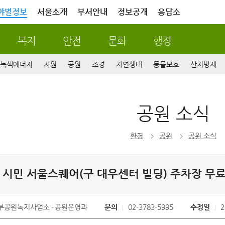
야별정보
서울소개
부서안내
정보공개
응답소
복지
안전
문화
행정
녹색에너지
자원
공원
조경
자연생태
동물보호
산지방재
공원 소식
환경
공원
공원 소식
 시민 서울스퀘어(구 대우센터 빌딩) 주차장 무
부공원녹지사업소
공원운영과
문의
02-3783-5995
수정일
2