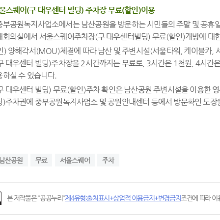
서울스퀘어(구 대우센터 빌딩) 주차장 무료(할인)이용
부공원녹지사업소에서는 남산공원을 방문하는 시민들의 주말 및 공휴일 주
대회의실에서 서울스퀘어주차장(구 대우센터빌딩) 무료(할인)개방에 대
) 양해각서(MOU)체결에 따라 남산 및 주변시설(서울타워, 케이블카, 
 대우센터 빌딩)주차장을 2시간까지는 무료로, 3시간은 1천원, 4시간은
하실 수 있습니다.
 대우센터 빌딩) 무료(할인)주차 확인은 남산공원 주변시설을 이용한 
딩)주차권에 중부공원녹지사업소 및 공원안내센터 등에서 방문확인 도장을
남산공원
무료
서울스퀘어
주차
본 저작물은 "공공누리"
제4유형:출처표시+상업적 이용금지+변경금지
조건에 따라 이용