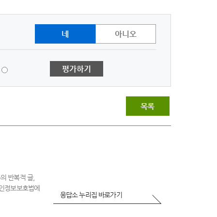
네
아니오
1
평가하기
점
-
매
우
목록
불
만
족
의 반복적 글,
 개인정보보호법에
응답소 누리집 바로가기