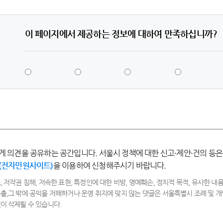
이 페이지에서 제공하는 정보에 대하여 만족하십니까?
5
4
3
2
점
점
점
점
-
-
-
-
매
만
보
불
우
족
통
만
만
족
족
게 의견을 공유하는 공간입니다. 서울시 정책에 대한 신고·제안·건의 등은
(전자민원사이트)
을 이용하여 신청해주시기 바랍니다.
, 저작권 침해, 저속한 표현, 특정인에 대한 비방, 명예훼손, 정치적 목적, 유사한 내용
출,그 밖에 공익을 저해하거나 운영 취지에 맞지 않는 댓글은 서울특별시 조례 및
이 삭제될 수 있습니다.