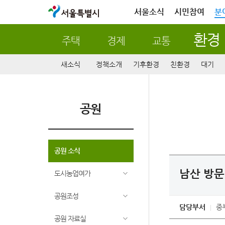
서울특별시
서울소식
시민참여
분
환경
주택
경제
교통
새소식
정책소개
기후환경
친환경
대기
공원
공원 소식
남산 방문
도시농업여가
공원조성
담당부서
중
공원 자료실