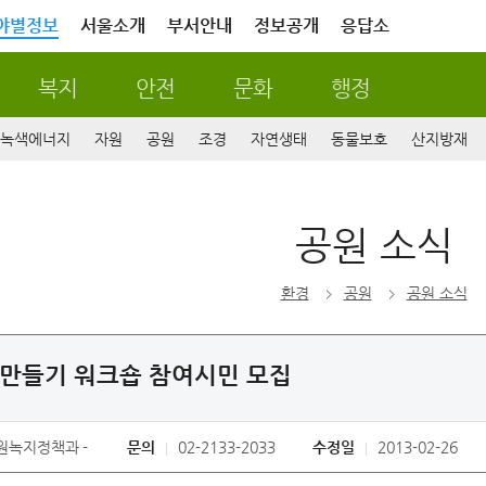
야별정보
서울소개
부서안내
정보공개
응답소
복지
안전
문화
행정
녹색에너지
자원
공원
조경
자연생태
동물보호
산지방재
공원 소식
환경
공원
공원 소식
만들기 워크숍 참여시민 모집
원녹지정책과
문의
02-2133-2033
수정일
2013-02-26