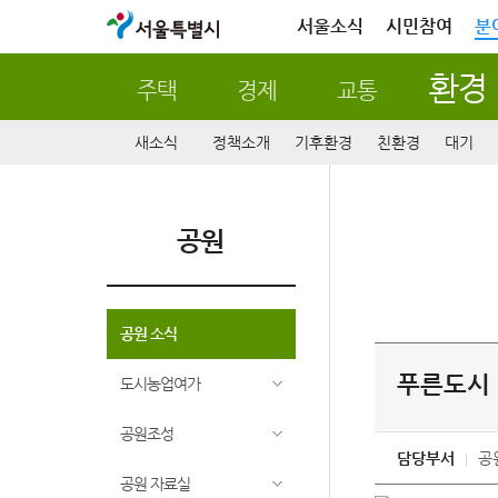
서울특별시
서울소식
시민참여
분
환경
주택
경제
교통
새소식
정책소개
기후환경
친환경
대기
공원
공원 소식
푸른도시 
도시농업여가
공원조성
담당부서
공
공원 자료실