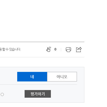
 할 수 있습니다.
0
네
아니오
1
평가하기
점
-
매