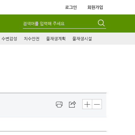
로그인
회원가입
검색어를 입력해 주세요
수변감성
치수안전
물재생계획
물재생시설