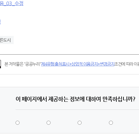
식
른도시
본 저작물은 "공공누리"
제4유형:출처표시+상업적 이용금지+변경금지
조건에 따라 이용
이 페이지에서 제공하는 정보에 대하여 만족하십니까?
5
4
3
2
점
점
점
점
-
-
-
-
매
만
보
불