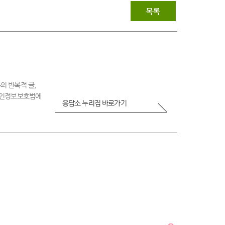
우
목록
불
만
족
의 반복적 글,
 개인정보보호법에
응답소 누리집 바로가기