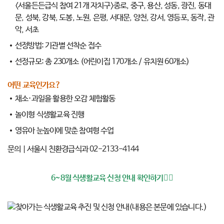
<서울든든급식 참여 21개 자치구>종로, 중구, 용산, 성동, 광진, 동대
문, 성북, 강북, 도봉, 노원, 은평, 서대문, 양천, 강서, 영등포, 동작, 관
악, 서초
선정방법: 기관별 선착순 접수
선정규모: 총 230개소 (어린이집 170개소 / 유치원 60개소)
어떤 교육인가요?
채소·과일을 활용한 오감 체험활동
놀이형 식생활교육 진행
영유아 눈높이에 맞춘 참여형 수업
문의 | 서울시 친환경급식과 02-2133-4144
6~8월 식생활교육 신청 안내 확인하기
👆🏻