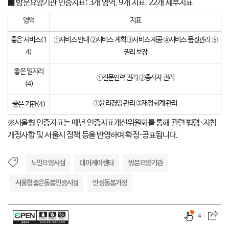
■ 방문요양기관 인증지표: 3개 영역, 9개 지표, 22개 세부지표
영역
지표
좋은 서비스(1
①서비스 안내 ②서비스 계획 ③서비스 제공 ④서비스 품질관리 ⑤
4)
권리 보장
좋은 일자리
①전문인력 관리 ②종사자 관리
(4)
①윤리경영 관리 ②재정회계 관리
좋은 기관(4)
※서울형 인증지표는 매년 인증지표개선위원회를 통해 관련 법령·지침
개정사항 및 서울시 정책 등을 반영하여 확정·공표됩니다.
노인요양시설
데이케어센터
방문요양기관
서울형좋은돌봄인증시설
안심돌봄가정
4