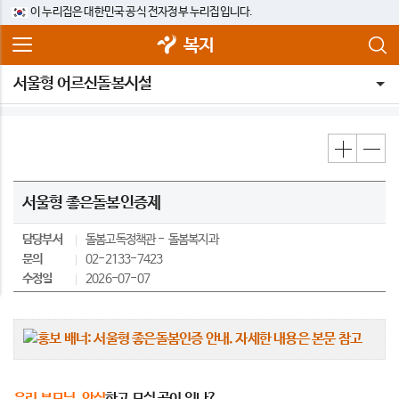
이 누리집은 대한민국 공식 전자정부 누리집입니다.
복지
서울형 어르신돌봄시설
서울형 좋은돌봄인증제
담당부서
돌봄고독정책관
돌봄복지과
문의
02-2133-7423
수정일
2026-07-07
우리 부모님, 안심
하고 모실 곳이 있나?