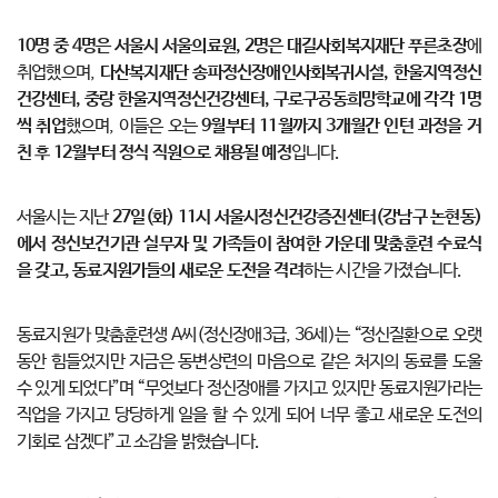
10명 중 4명은 서울시 서울의료원, 2명은 대길사회복지재단 푸른초장
에
취업했으며,
다산복지재단 송파정신장애인사회복귀시설, 한울지역정신
건강센터, 중랑 한울지역정신건강센터, 구로구공동희망학교에 각각 1명
씩 취업
했으며, 이들은 오는
9월부터 11월까지 3개월간 인턴 과정을 거
친 후 12월부터 정식 직원으로 채용될 예정
입니다.
서울시는 지난
27일(화) 11시 서울시정신건강증진센터(강남구 논현동)
에서 정신보건기관 실무자 및 가족들이 참여한 가운데 맞춤훈련 수료식
을 갖고, 동료지원가들의 새로운 도전을 격려
하는 시간을 가졌습니다.
동료지원가 맞춤훈련생 A씨(정신장애3급, 36세)는 “정신질환으로 오랫
동안 힘들었지만 지금은 동변상련의 마음으로 같은 처지의 동료를 도울
수 있게 되었다”며 “무엇보다 정신장애를 가지고 있지만 동료지원가라는
직업을 가지고 당당하게 일을 할 수 있게 되어 너무 좋고 새로운 도전의
기회로 삼겠다”고 소감을 밝혔습니다.