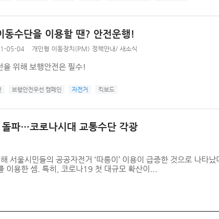
이동수단을 이용할 땐? 안전운행!
1-05-04
개인형 이동장치(PM) 정책안내
/
새소식
전을 위해 보행안전은 필수!
전
보행안전우선 캠페인
자전거
킥보드
만 건 돌파…코로나시대 교통수단 각광
해 서울시민들의 공공자전거 ‘따릉이’ 이용이 급증한 것으로 나타났다.
 이용한 셈. 특히, 코로나19 첫 대규모 확산이...