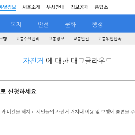
야별정보
서울소개
부서안내
정보공개
응답소
복지
안전
문화
행정
보행
교통수요관리
교통정보
교통안전
교통위반단속
자전거
에 대한 태그클라우드
료로 신청하세요
미관을 해치고 시민들의 자전거 거치대 이용 및 보행에 불편을 주는 ‘