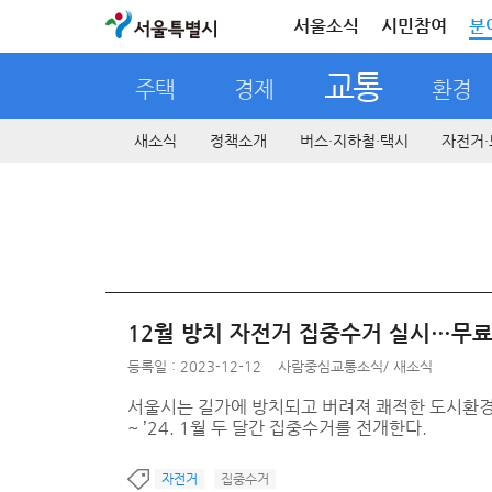
서울특별시
서울소식
시민참여
분
교통
주택
경제
환경
새소식
정책소개
버스·지하철·택시
자전거·
12월 방치 자전거 집중수거 실시…무
등록일 : 2023-12-12
사람중심교통소식
/
새소식
서울시는 길가에 방치되고 버려져 쾌적한 도시환경과 
~ ’24. 1월 두 달간 집중수거를 전개한다.
자전거
집중수거