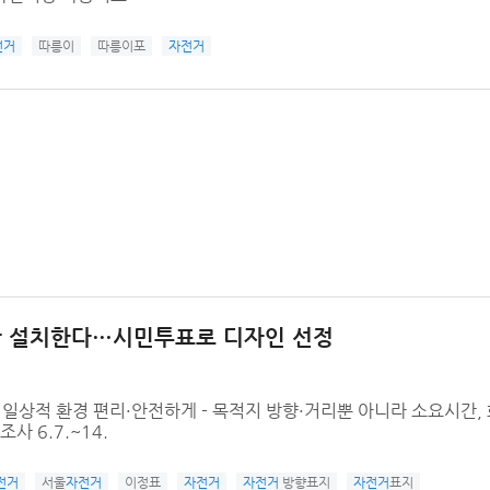
전거
따릉이
따릉이포
자전거
판 설치한다…시민투표로 디자인 선정
일상적 환경 편리·안전하게 - 목적지 방향·거리뿐 아니라 소요시간, 
 6.7.~14.
전거
서울
자전거
이정표
자전거
자전거
방향표지
자전거
표지