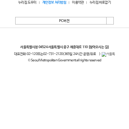
누리집 도우미
개인정보 처리방침
이용약관
누리집 바로잡기
PC버전
서울특별시
서울특별시청 04524 서울특별시 중구 세종대로 110
[찾아오시는 길]
대표전화:
02-120
또는
02-731-2120
(365일 24시간 운영/유료
)
© Seoul Metropolitan Government all rights reserved