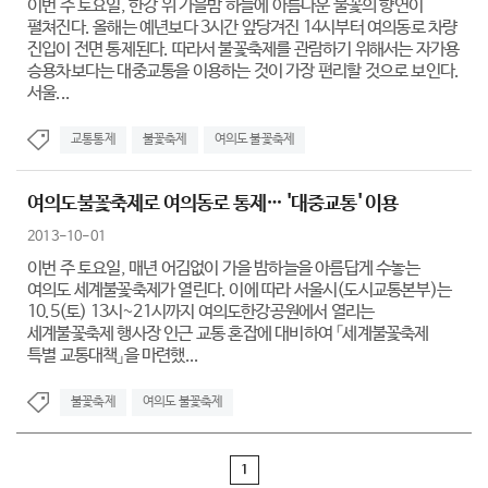
이번 주 토요일, 한강 위 가을밤 하늘에 아름다운 불꽃의 향연이
펼쳐진다. 올해는 예년보다 3시간 앞당겨진 14시부터 여의동로 차량
진입이 전면 통제된다. 따라서 불꽃축제를 관람하기 위해서는 자가용
승용차보다는 대중교통을 이용하는 것이 가장 편리할 것으로 보인다.
서울...
교통통제
불꽃축제
여의도 불꽃축제
여의도불꽃축제로 여의동로 통제… '대중교통' 이용
2013-10-01
이번 주 토요일, 매년 어김없이 가을 밤하늘을 아름답게 수놓는
여의도 세계불꽃축제가 열린다. 이에 따라 서울시(도시교통본부)는
10.5(토) 13시~21시까지 여의도한강공원에서 열리는
세계불꽃축제 행사장 인근 교통 혼잡에 대비하여 「세계불꽃축제
특별 교통대책」을 마련했...
불꽃축제
여의도 불꽃축제
1