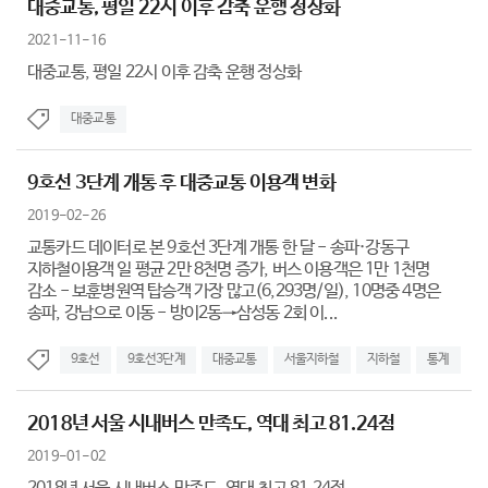
대중교통, 평일 22시 이후 감축 운행 정상화
2021-11-16
대중교통, 평일 22시 이후 감축 운행 정상화
대중교통
9호선 3단계 개통 후 대중교통 이용객 변화
2019-02-26
교통카드 데이터로 본 9호선 3단계 개통 한 달 - 송파·강동구
지하철이용객 일 평균 2만 8천명 증가, 버스 이용객은 1만 1천명
감소 - 보훈병원역 탑승객 가장 많고(6,293명/일), 10명중 4명은
송파, 강남으로 이동 - 방이2동→삼성동 2회 이...
9호선
9호선3단계
대중교통
서울지하철
지하철
통계
2018년 서울 시내버스 만족도, 역대 최고 81.24점
2019-01-02