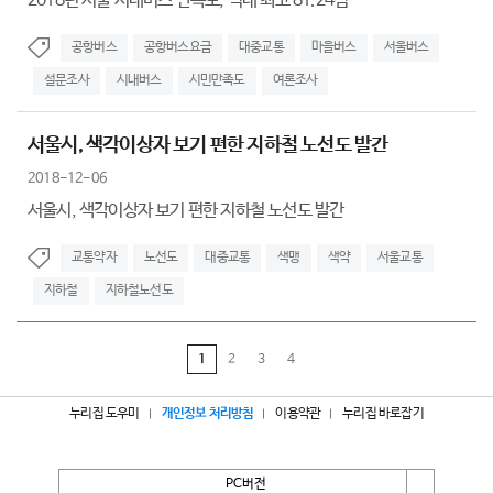
2018년 서울 시내버스 만족도, 역대 최고 81.24점
공항버스
공항버스요금
대중교통
마을버스
서울버스
설문조사
시내버스
시민만족도
여론조사
서울시, 색각이상자 보기 편한 지하철 노선도 발간
2018-12-06
서울시, 색각이상자 보기 편한 지하철 노선도 발간
교통약자
노선도
대중교통
색맹
색약
서울교통
지하철
지하철노선도
1
2
3
4
누리집 도우미
개인정보 처리방침
이용약관
누리집 바로잡기
PC버전