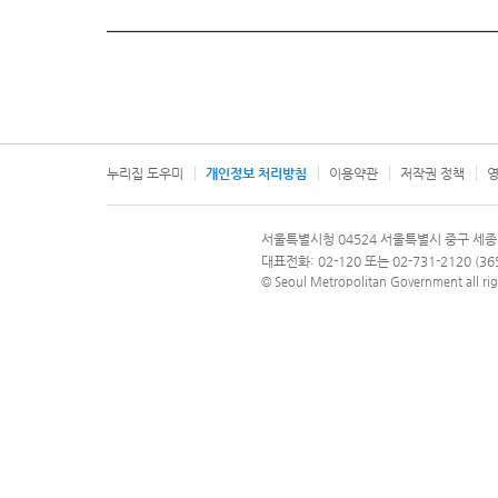
누리집 도우미
개인정보 처리방침
이용약관
저작권 정책
영
서울특별시
서울특별시청 04524 서울특별시 중구 세종
문의 전화번호 120, 120 다산콜재단
대표전화: 02-120 또는 02-731-2120 (
© Seoul Metropolitan Government all rig