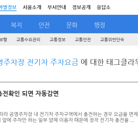
야별정보
서울소개
부서안내
정보공개
응답소
복지
안전
문화
행정
보행
교통수요관리
교통정보
교통안전
교통위반단속
영주차장 전기차 주차요금
에 대한 태그클라
 충전확인 되면 자동감면
따라 공영주차장 내 전기차 주차구역에서 충전하는 경우 요금을 면제
에 주차만 하는 일부 얌체 이용자 때문에 정작 전기차 충전을 ...