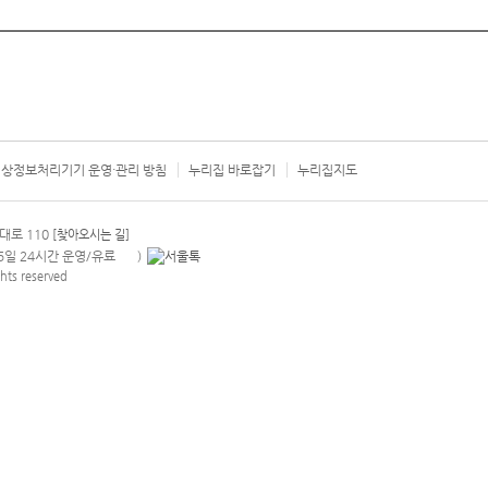
상정보처리기기 운영·관리 방침
누리집 바로잡기
누리집지도
서울시 카
대로 110
[찾아오시는 길]
365일 24시간 운영/유료
)
안내팝업 열기
hts reserved