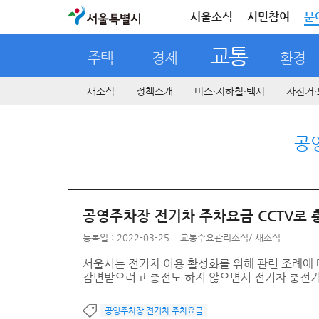
서울특별시
서울소식
시민참여
분
교통
주택
경제
환경
새소식
정책소개
버스·지하철·택시
자전거·
공
공영주차장 전기차 주차요금 CCTV로
등록일 : 2022-03-25
교통수요관리소식
/
새소식
서울시는 전기차 이용 활성화를 위해 관련 조례에 
감면받으려고 충전도 하지 않으면서 전기차 충전기 앞
공영주차장 전기차 주차요금