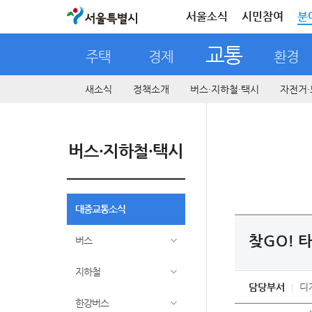
서울특별시
서울소식
시민참여
분
교통
주택
경제
환경
새소식
정책소개
버스·지하철·택시
자전거·
버스·지하철·택시
대중교통소식
찾GO! 타
버스
지하철
담당부서
디
한강버스