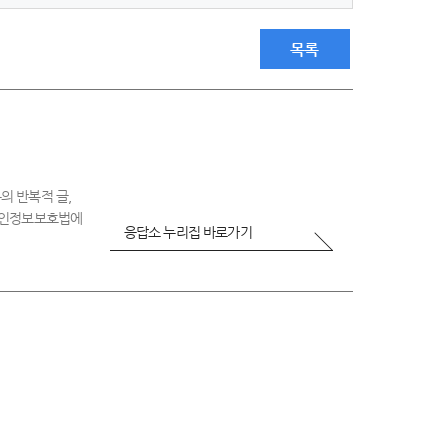
-
매
우
목록
불
만
족
의 반복적 글,
 개인정보보호법에
응답소 누리집 바로가기