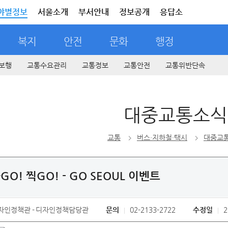
야별정보
서울소개
부서안내
정보공개
응답소
복지
안전
문화
행정
보행
교통수요관리
교통정보
교통안전
교통위반단속
대중교통소식
교통
버스·지하철·택시
대중교
GO! 찍GO! - GO SEOUL 이벤트
자인정책관
디자인정책담당관
문의
02-2133-2722
수정일
2