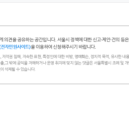
-
-
-
-
매
만
보
불
우
족
통
만
만
족
족
게 의견을 공유하는 공간입니다. 서울시 정책에 대한 신고·제안·건의 등은
(전자민원사이트)
을 이용하여 신청해주시기 바랍니다.
, 저작권 침해, 저속한 표현, 특정인에 대한 비방, 명예훼손, 정치적 목적, 유사한 내용
출,그 밖에 공익을 저해하거나 운영 취지에 맞지 않는 댓글은 서울특별시 조례 및
이 삭제될 수 있습니다.