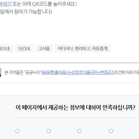
여하기
또는 아래 QR코드를 눌러주세요!
바일에서 참여가 가능합니다)
SEOUL
SEOUL
고서울
어디서나. 편리하고. 자유롭게.
본 저작물은 "공공누리"
제4유형:출처표시+상업적 이용금지+변경금지
조건에 따라 이용
이 페이지에서 제공하는 정보에 대하여 만족하십니까?
5
4
3
2
점
점
점
점