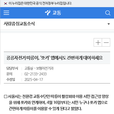
이 누리집은 대한민국 공식 전자정부 누리집입니다.
교통
사람중심교통소식
공공자전거 따릉이, ‘쏘카’ 앱에서도 간편하게 대여하세요
담당부서
교통실
보행자전거과
문의
02-2133-2433
수정일
2025-04-17
□ 서울시는 친환경 교통수단인 따릉이 활성화와 이용 시민 접근성 향상
을 위해 쏘카와 연계하여, 4월 16일부터는 시민 누구나 쏘카 앱으로
간편하게 따릉이를 이용할 수 있게 된다고 밝혔다.