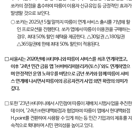
쏘카의 장점을 흡수하여 따릉이 이용자 신규유입 등 긍정적인 효과가
발생할 것으로 보인다.
○ 쏘카는 2025년 5월 말까지 따릉이 연계 서비스 출시를 기념해 할
인 프로모션을 진행한다. 쏘카 앱에서 따릉이 이용권을 구매하는
경우, 최대 50% 할인 혜택을 제공한다. △30일권 △180일권
△365일권에 한해 최대 50% 할인이 적용된다.
□ 서울시는 2020년에 ㈜티머니와 따릉이 서비스를 최초 연계하였고,
이후 ’24년 민간 금융 앱 ‘㈜비바리퍼블리카(토스)’와도 연계하였으
며 안정적인 운영 노하우를 바탕으로 금년 쏘카와 함께 따릉이 서비
스 연계에 나서면서 따릉이의 공공자전거 사업 외연 확장의 의미가
깊다.
□ 또한 ’23년 ㈜티머니에서 시민참여 따릉이 재배치 시범사업을 추진한
데 이어, ’24년 ㈜현대백화점과 협업하여 따릉이 앱에서 현대백화점
H.point를 전환하여 사용할 수 있게 하는 등 민간 기업과의 제휴를 지
속적으로 확대하며 시민 편의성을 높이고 있다.