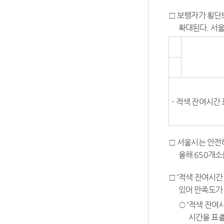
□ 보행자가 횡단
확대된다. 서울
- 적색 잔여시간
□ 서울시는 안전
올해 650개소
□ ‘적색 잔여시
있어 만족도가
○ ‘적색 잔여
시간을 표출