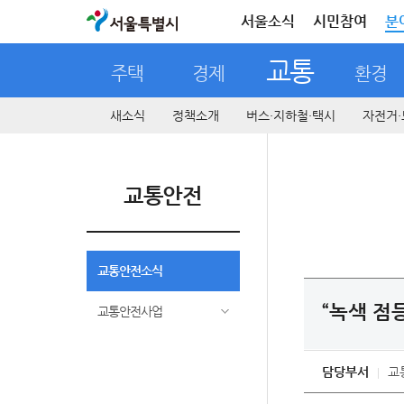
서울특별시
서울소식
시민참여
분
교통
주택
경제
환경
새소식
정책소개
버스·지하철·택시
자전거·
교통안전
교통안전소식
“녹색 점
교통안전사업
담당부서
교