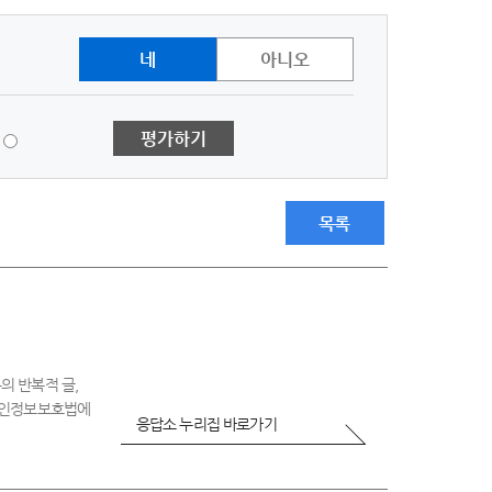
네
아니오
1
평가하기
점
-
매
우
목록
불
만
족
의 반복적 글,
 개인정보보호법에
응답소 누리집 바로가기