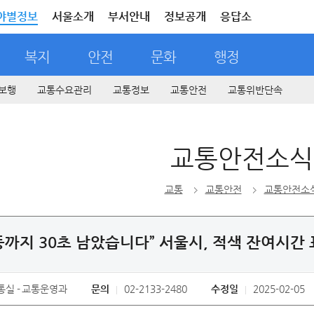
야별정보
서울소개
부서안내
정보공개
응답소
복지
안전
문화
행정
보행
교통수요관리
교통정보
교통안전
교통위반단속
교통안전소식
교통
교통안전
교통안전소
등까지 30초 남았습니다” 서울시, 적색 잔여시간
통실
교통운영과
문의
02-2133-2480
수정일
2025-02-05