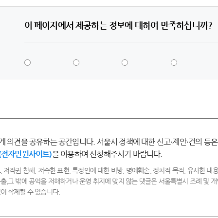
이 페이지에서 제공하는 정보에 대하여 만족하십니까?
5
4
3
2
점
점
점
점
-
-
-
-
매
만
보
불
우
족
통
만
만
족
족
게 의견을 공유하는 공간입니다. 서울시 정책에 대한 신고·제안·건의 등은
(전자민원사이트)
을 이용하여 신청해주시기 바랍니다.
, 저작권 침해, 저속한 표현, 특정인에 대한 비방, 명예훼손, 정치적 목적, 유사한 내용
출,그 밖에 공익을 저해하거나 운영 취지에 맞지 않는 댓글은 서울특별시 조례 및
이 삭제될 수 있습니다.