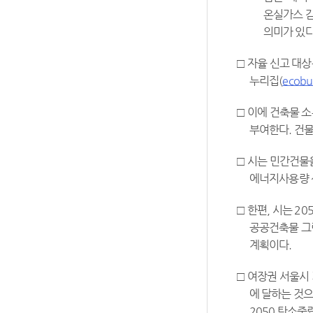
온실가스 감
의미가 있다
□ 자율 신고 대
누리집(
ecobui
□ 이에 건축물 
부여한다. 건물
□ 시는 민간건물
에너지사용량 
□ 한편, 시는 
공공건축물 그
계획이다.
□ 여장권 서울시
에 달하는 것으
2050 탄소중