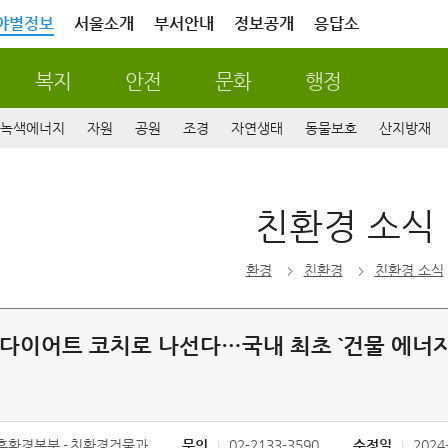
야별정보
서울소개
부서안내
정보공개
응답소
복지
안전
문화
행정
녹색에너지
자원
공원
조경
자연생태
동물보호
산지방재
친환경 소식
환경
친환경
친환경 소식
다이어트 코치로 나선다…국내 최초 `건물 에너지 
후환경본부
친환경건물과
문의
02-2133-3590
수정일
2024