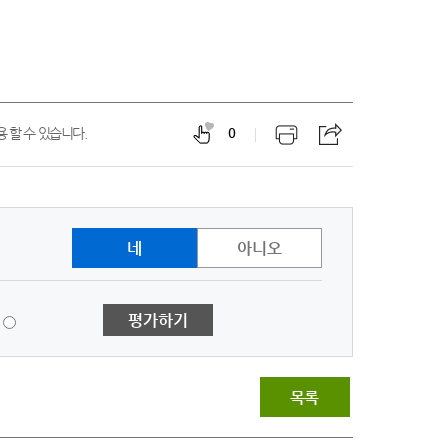
 할 수 있습니다.
0
네
아니오
1
평가하기
점
-
매
우
목록
불
만
족