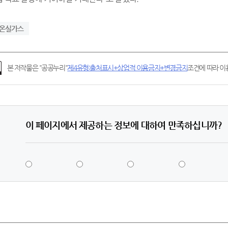
온실가스
본 저작물은 "공공누리"
제4유형:출처표시+상업적 이용금지+변경금지
조건에 따라 이용
이 페이지에서 제공하는 정보에 대하여 만족하십니까?
5
4
3
2
점
점
점
점
-
-
-
-
매
만
보
불
우
족
통
만
만
족
족