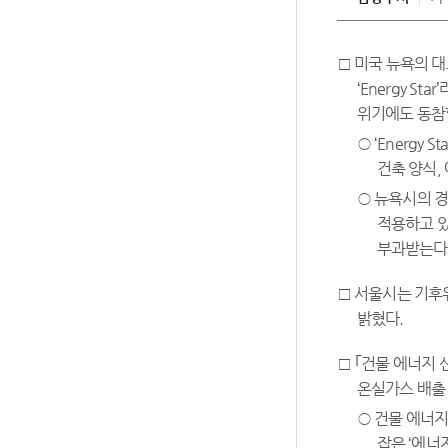
□ 미국 뉴욕의 
‘Energy 
위기에도 동참할
○ ‘Energ
건축 양식,
○ 뉴욕시의 경
적용하고 있
부과받는다
□ 서울시는 기후
밝혔다.
□ ｢건물 에너지
온실가스 배출 
○ 건물 에너
잡은 ‘에너