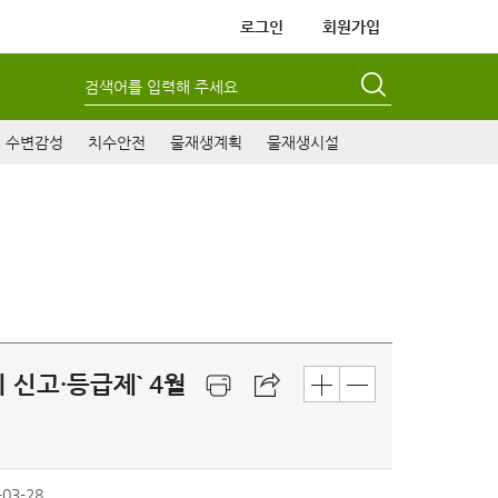
로그인
회원가입
검색어를 입력해 주세요
수변감성
치수안전
물재생계획
물재생시설
신고·등급제` 4월
-03-28