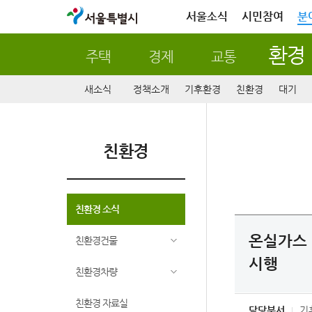
서울특별시
서울소식
시민참여
분
환경
주택
경제
교통
새소식
정책소개
기후환경
친환경
대기
친환경
친환경 소식
온실가스 
친환경건물
시행
친환경차량
친환경 자료실
담당부서
기