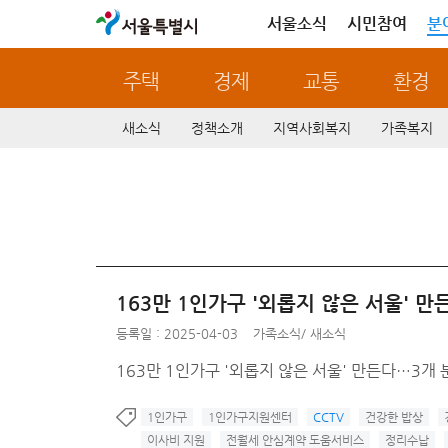
서울특별시
서울소식
시민참여
분
주택
경제
교통
환경
새소식
정책소개
지역사회복지
가족복지
163만 1인가구 '외롭지 않은 서울' 만
등록일 : 2025-04-03
가족소식
/
새소식
163만 1인가구 '외롭지 않은 서울' 만든다…3개 
1인가구
1인가구지원센터
CCTV
건강한 밥상
이사비 지원
전월세 안심계약 도움서비스
정리수납