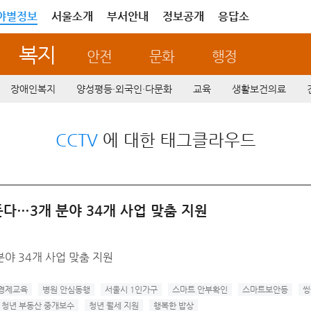
야별정보
서울소개
부서안내
정보공개
응답소
복지
안전
문화
행정
장애인복지
양성평등·외국인·다문화
교육
생활보건의료
CCTV
에 대한 태그클라우드
든다…3개 분야 34개 사업 맞춤 지원
분야 34개 사업 맞춤 지원
경제교육
병원 안심동행
서울시 1인가구
스마트 안부확인
스마트보안등
씽
청년 부동산 중개보수
청년 월세 지원
행복한 밥상