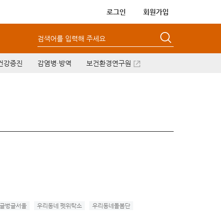
로그인
회원가입
검색어를 입력해 주세요
건강증진
감염병·방역
보건환경연구원
글벙글서울
우리동네 펫위탁소
우리동네돌봄단