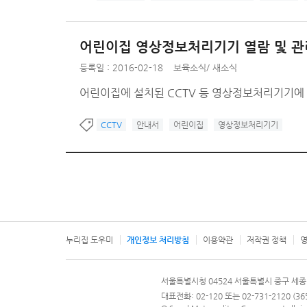
어린이집 영상정보처리기기 열람 및 관
등록일 : 2016-02-18
보육소식
/
새소식
어린이집에 설치된 CCTV 등 영상정보처리기기에 
CCTV
안내서
어린이집
영상정보처리기기
누리집 도우미
개인정보 처리방침
이용약관
저작권 정책
영
서울특별시
서울특별시청 04524 서울특별시 중구 세종
문의 전화번호 120, 120 다산콜재단
대표전화: 02-120 또는 02-731-2120 (