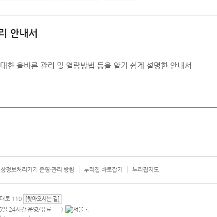
리 안내서
대한 올바른 관리 및 열람방법 등을 알기 쉽게 설명한 안내서
상정보처리기기 운영·관리 방침
누리집 바로잡기
누리집지도
서울시 카
대로 110
[찾아오시는 길]
365일 24시간 운영/유료
)
안내팝업 열기