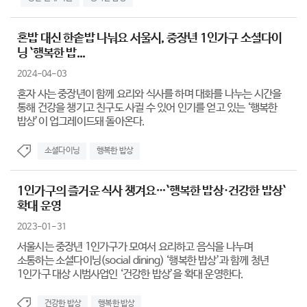
혼밥 대신 한솥밥 나눠요 서울시, 중장년 1인가구 소셜다이
닝 `행복한 밥...
2024-04-03
혼자 사는 중장년이 함께 요리와 식사를 하며 대화를 나누는 시간을
통해 건강을 챙기고 친구도 사귈 수 있어 인기를 얻고 있는 ‘행복한
밥상’이 업그레이드돼 돌아온다.
소셜다이닝
행복한 밥상
1인가구의 즐거운 식사 챙겨요…`행복한 밥상·건강한 밥상`
확대 운영
2023-01-31
서울시는 중장년 1인가구가 모여서 요리하고 음식을 나누며
소통하는 소셜다이닝(social dining) ‘행복한 밥상’과 함께 청년
1인가구 대상 시범사업인 ‘건강한 밥상’을 확대 운영한다.
건강한 밥상
행복한 밥상