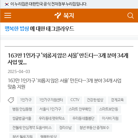
이 누리집은 대한민국 공식 전자정부 누리집입니다.
복지
행복한 밥상
에 대한 태그클라우드
163만 1인가구 '외롭지 않은 서울' 만든다…3개 분야 34개
사업 맞...
2025-04-03
163만 1인가구 '외롭지 않은 서울' 만든다…3개 분야 34개 사업
맞춤 지원
1인가구
1인가구지원센터
CCTV
건강한 밥상
경제교육
병원 안심동행
서울시 1인가구
스마트 안부확인
스마트보안등
씽글벙글서울
우리동네 펫위탁소
우리동네돌봄단
이사비 지원
전월세 안심계약 도움서비스
정리수납
청년 부동산 중개보수
청년 월세 지원
행복한 밥상