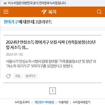
이 누리집은 대한민국 공식 전자정부 누리집입니다.
복지
참여가구
에 대한 태그클라우드
2024년 안심소득 참여가구 모집 시작 (가족돌봄청(소)년
및 저소득 위...
2024-01-02
서울시가 안심소득 시범사업에 참여할 ‘가족돌봄청소년 및 청년’과
‘저소득 위기가구’ 500가구를 모집한다고 밝혔다.
모집
참여가구
1
누리집 도우미
개인정보 처리방침
이용약관
누리집 바로잡기