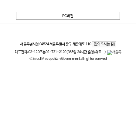
PC버전
서울특별시
서울특별시청 04524 서울특별시 중구 세종대로 110
[찾아오시는 길]
대표전화:
02-120
또는
02-731-2120
(365일 24시간 운영/유료
)
© Seoul Metropolitan Government all rights reserved