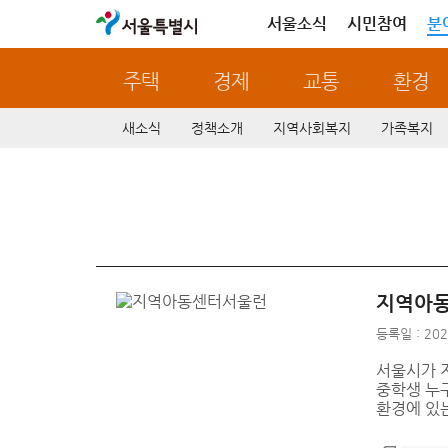
서울특별시
서울소식
시민참여
분
주택
경제
교통
환경
새소식
정책소개
지역사회복지
가족복지
지역아동
등록일 : 202
서울시가 
중학생 누
환경에 있는