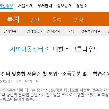
야별정보
서울소개
부서안내
정보공개
응답소
복지
안전
문화
행정
장애인복지
양성평등·외국인·다문화
교육
생활보건의료
지역아동센터
에 대한 태그클라우드
센터 맞춤형 서울런 첫 도입…소득구분 없는 학습지
5-05-27
교육소식
/
새소식
지역아동센터에 다니는 중학생 500명을 대상으로 서울런 맞춤형 학
구나 양질의 온라인 콘텐츠와 멘토링을 무료로 이용할 수 있도록 이용 
 청소년들에게 충분...