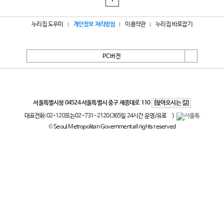
1
누리집 도우미
개인정보 처리방침
이용약관
누리집 바로잡기
PC버전
서울특별시
서울특별시청 04524 서울특별시 중구 세종대로 110
[찾아오시는 길]
대표전화:
02-120
또는
02-731-2120
(365일 24시간 운영/유료
)
© Seoul Metropolitan Government all rights reserved