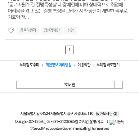
'동료지원가'란 질병특성상 타 장애인에 비해 상대적으로 취업에
어려움을 겪고 있는 질병 특성을 고려해 시와 공단이 개발한 직무로,
치료와 재...
동료지원가
정신장애인
취업
1
누리집 도우미
개인정보 처리방침
이용약관
누리집 바로잡기
PC버전
서울특별시
서울특별시청 04524 서울특별시 중구 세종대로 110
[찾아오시는 길]
대표전화:
02-120
또는
02-731-2120
(365일 24시간 운영/유료
)
© Seoul Metropolitan Government all rights reserved