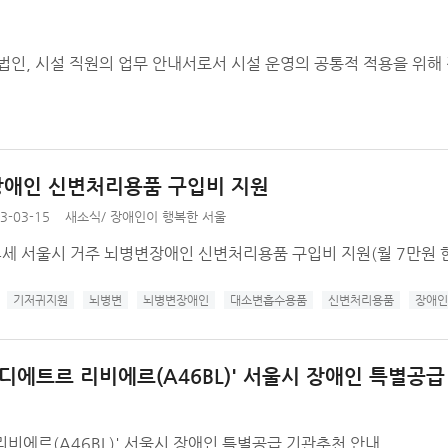
법인, 시설 직원의 업무 안내서로서 시설 운영의 공통적 적용을 위해
애인 신변처리용품 구입비 지원
3-03-15
새소식
/
장애인이 행복한 서울
4세 서울시 거주 뇌병변장애인 신변처리용품 구입비 지원(월 7만원 한
기저귀지원
뇌병변
뇌병변장애인
대소변흡수용품
신변처리용품
장애인
 디에트르 리비에르(A46BL)' 서울시 장애인 특별공
리비에르(A46BL)' 서울시 장애인 특별공급 기관추천 안내