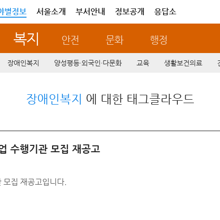
야별정보
서울소개
부서안내
정보공개
응답소
복지
안전
문화
행정
장애인복지
양성평등·외국인·다문화
교육
생활보건의료
장애인복지
에 대한 태그클라우드
업 수행기관 모집 재공고
 모집 재공고입니다.