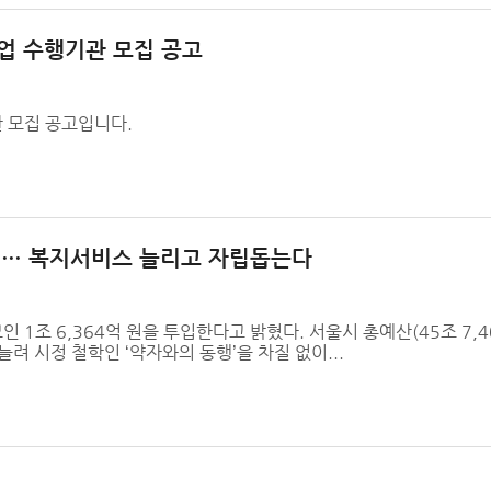
업 수행기관 모집 공고
 모집 공고입니다.
원… 복지서비스 늘리고 자립돕는다
조 6,364억 원을 투입한다고 밝혔다. 서울시 총예산(45조 7,40
늘려 시정 철학인 ‘약자와의 동행’을 차질 없이...