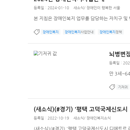
등록일 : 2024-01-10
새소식
/
장애인이 행복한 서울
본 지침은 장애인복지 업무를 담당하는 자치구 및 
장애인복지
장애인복지
사업안내
장애인복지
정책
뇌병변장
등록일 : 202
만 3세~6
기저귀
(새소식)(#경기) '평택 고덕국제신도시
등록일 : 2022-10-19
새소식
/
장애인복지소식
(새소식)(#경기) '평택 고덕국제신도시 디에트르 