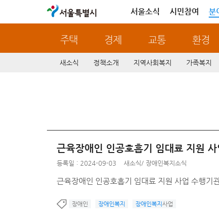
서울특별시
서울소식
시민참여
분
주택
경제
교통
환경
새소식
정책소개
지역사회복지
가족복지
근육장애인 인공호흡기 임대료 지원 사
등록일 : 2024-09-03
새소식
/
장애인복지소식
근육장애인 인공호흡기 임대료 지원 사업 수행기관
장애인
장애인복지
장애인복지
사업