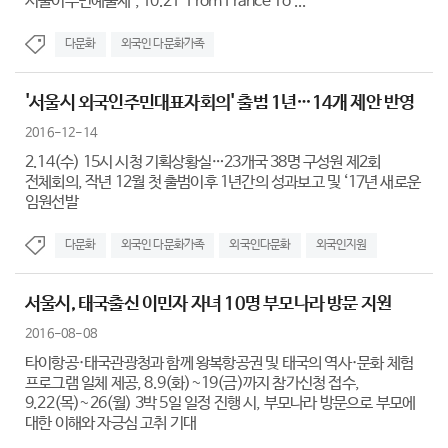
서울이주민예술제’, 10.21 ‘From France To ...
다문화
외국인 다문화가족
'서울시 외국인주민대표자회의' 출범 1년…14개 제안 반영
2016-12-14
2.14(수) 15시 시청 기획상황실…23개국 38명 구성원 제2회
전체회의, 작년 12월 첫 출범이후 1년간의 성과보고 및 ‘17년 새로운
임원선발
다문화
외국인 다문화가족
외국인다문화
외국인지원
서울시, 태국출신 이민자 자녀 10명 부모나라 방문 지원
2016-08-08
타이항공·태국관광청과 함께 왕복항공권 및 태국의 역사·문화 체험
프로그램 일체 제공, 8.9(화)~19(금)까지 참가신청 접수,
9.22(목)~26(월) 3박 5일 일정 진행 시, 부모나라 방문으로 부모에
대한 이해와 자긍심 고취 기대