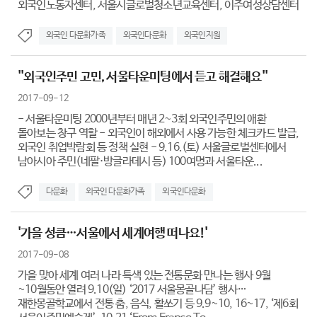
외국인노동자센터, 서울시글로벌청소년교육센터, 이주여성상담센터
외국인 다문화가족
외국인다문화
외국인지원
''외국인주민 고민, 서울타운미팅에서 듣고 해결해요''
2017-09-12
- 서울타운미팅 2000년부터 매년 2~3회 외국인주민의 애환
돌아보는 창구 역할 - 외국인이 해외에서 사용 가능한 체크카드 발급,
외국인 취업박람회 등 정책 실현 - 9.16.(토) 서울글로벌센터에서
남아시아 주민(네팔·방글라데시 등) 100여명과 서울타운...
다문화
외국인 다문화가족
외국인다문화
'가을 성큼…서울에서 세계여행 떠나요!'
2017-09-08
가을 맞아 세계 여러 나라 특색 있는 전통문화 만나는 행사 9월
~10월동안 열려 9.10(일) ‘2017 서울몽골나담’ 행사…
재한몽골학교에서 전통 춤, 음식, 활쏘기 등 9.9~10, 16~17, ‘제6회