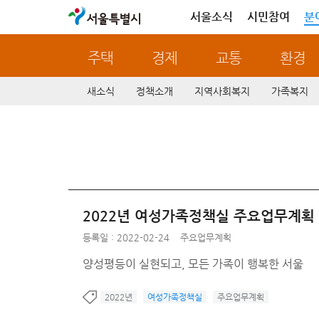
서울특별시
서울소식
시민참여
분
주택
경제
교통
환경
새소식
정책소개
지역사회복지
가족복지
2022년 여성가족정책실 주요업무계획
등록일 : 2022-02-24
주요업무계획
양성평등이 실현되고, 모든 가족이 행복한 서울
2022년
여성가족정책실
주요업무계획