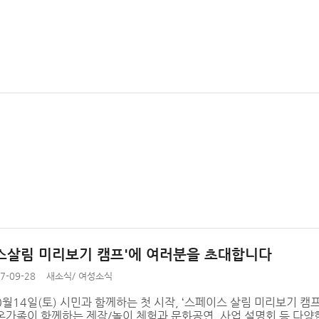
스살림 미리보기 캠프'에 여러분을 초대합니다
7-09-28
새소식
/
여성소식
0월14일(토) 시민과 함께하는 첫 시작, ‘스페이스 살림 미리보기 
온가족이 함께하는 제작/놀이 체험과 문화공연, 사업 설명회 등 다