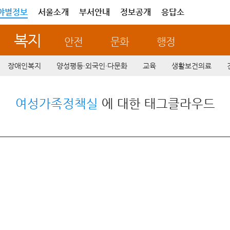
야별정보
서울소개
부서안내
정보공개
응답소
복지
안전
문화
행정
장애인복지
양성평등·외국인·다문화
교육
생활보건의료
여성가족정책실
에 대한 태그클라우드