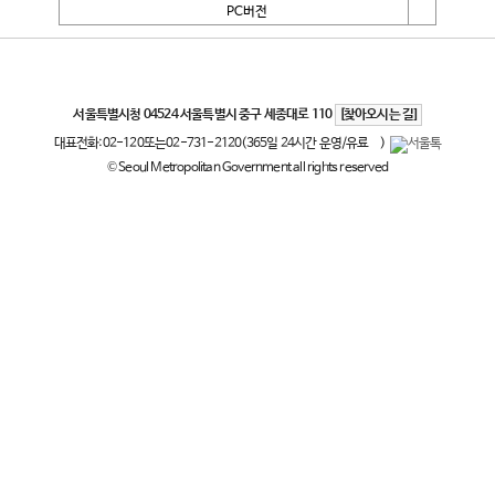
PC버전
서울특별시
서울특별시청 04524 서울특별시 중구 세종대로 110
[찾아오시는 길]
대표전화:
02-120
또는
02-731-2120
(365일 24시간 운영/유료
)
© Seoul Metropolitan Government all rights reserved