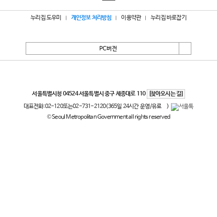
누리집 도우미
개인정보 처리방침
이용약관
누리집 바로잡기
PC버전
서울특별시
서울특별시청 04524 서울특별시 중구 세종대로 110
[찾아오시는 길]
대표전화:
02-120
또는
02-731-2120
(365일 24시간 운영/유료
)
© Seoul Metropolitan Government all rights reserved