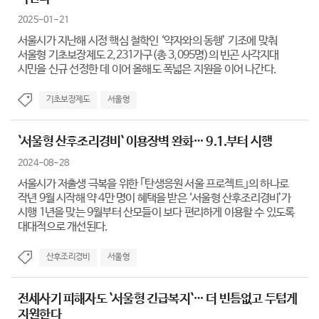
2025-01-21
서울시가 지난해 시정 핵심 철학인 ‘약자와의 동행’ 기조에 맞춰
서울형 기초보장제도 2,231가구(총 3,095명)의 빈곤 사각지대
시민을 신규 선정한 데 이어 올해도 폭넓은 지원을 이어 나간다.
기초보장제도
서울형
`서울형 산후조리경비` 이용장벽 완화… 9.1.부터 시행
2024-08-28
서울시가 저출생 극복을 위한 ｢탄생응원 서울 프로젝트｣의 하나로
작년 9월 시작해 약 4만 명이 혜택을 받은 ‘서울형 산후조리경비’가
시행 1년을 맞는 9월부터 산모들이 보다 편리하게 이용할 수 있도록
대대적으로 개선된다.
산후조리경비
서울형
전세사기 피해자도 `서울형 긴급복지`… 더 빈틈없고 두텁게
지원한다