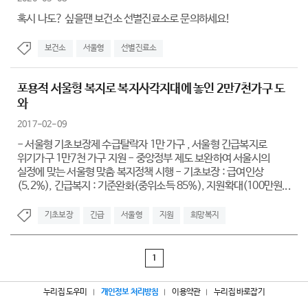
혹시 나도? 싶을땐 보건소 선별진료소로 문의하세요!
보건소
서울형
선별진료소
포용적 서울형 복지로 복지사각지대에 놓인 2만7천가구 도
와
2017-02-09
- 서울형 기초보장제 수급탈락자 1만 가구 , 서울형 긴급복지로
위기가구 1만7천 가구 지원 - 중앙정부 제도 보완하여 서울시의
실정에 맞는 서울형 맞춤 복지정책 시행 - 기초보장 : 급여인상
(5.2%), 긴급복지 : 기준완화(중위소득 85%), 지원확대(100만원...
기초보장
긴급
서울형
지원
희망복지
1
누리집 도우미
개인정보 처리방침
이용약관
누리집 바로잡기