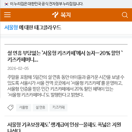
이 누리집은 대한민국 공식 전자정부 누리집입니다.
복지
서울형
에 대한 태그클라우드
설 연휴 부담없는 `서울형 키즈카페`에서 놀자…20％ 할인 `
키즈카페머니...
2026-02-05
주말을 포함해 5일간의 설 연휴 동안 아이들과 즐거운 시간을 보낼 수
있도록 서울시가 서울 전역 곳곳에서 ‘서울형 키즈카페’를 운영하고,
서울형 인증을 받은 민간 키즈카페에서 20% 할인 혜택이 있는
‘서울형 키즈카페머니’도 발행한다고 밝혔다.
서울형
설 연휴
키즈카페
서울형 기초보장제도' 생계급여 인상…올해도 폭넓은 지원
나선다