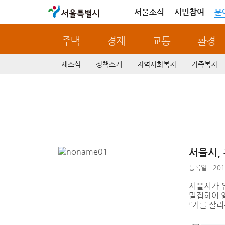
서울특별시
서울소식
시민참여
분
주택
경제
교통
환경
새소식
정책소개
지역사회복지
가족복지
서울시,
등록일 : 201
서울시가 
밀집하여 
『기를 살리