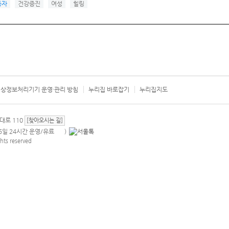
동자
건강증진
여성
힐링
상정보처리기기 운영·관리 방침
누리집 바로잡기
누리집지도
서울시 카
대로 110
[찾아오시는 길]
365일 24시간 운영/유료
)
안내팝업 열기
hts reserved