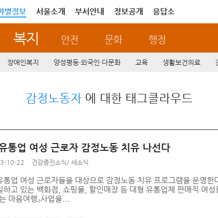
야별정보
서울소개
부서안내
정보공개
응답소
복지
안전
문화
행정
장애인복지
양성평등·외국인·다문화
교육
생활보건의료
감정노동자
에 대한 태그클라우드
 유통업 여성 근로자 감정노동 치유 나선다
3-10-22
건강증진소식
/
새소식
유통업 여성 근로자들을 대상으로 감정노동 치유 프로그램을 운영한
일하고 있는 백화점, 쇼핑몰, 할인매장 등 대형 유통업체 판매직 여
는 마음여행』사업을...