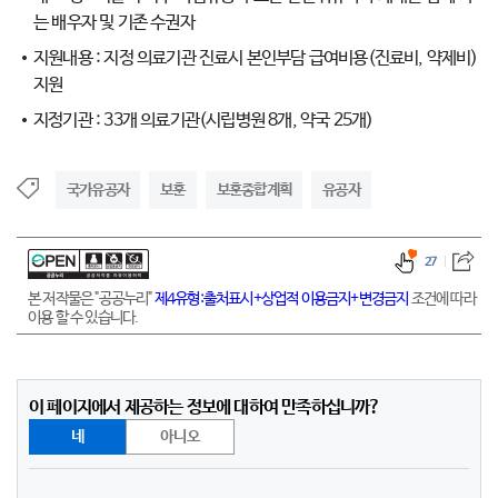
는 배우자 및 기존 수권자
지원내용 : 지정 의료기관 진료시 본인부담 급여비용(진료비, 약제비)
지원
지정기관 : 33개 의료기관(시립병원 8개, 약국 25개)
국가유공자
보훈
보훈종합계획
유공자
27
본 저작물은 "공공누리"
제4유형:출처표시+상업적 이용금지+변경금지
조건에 따라
이용 할 수 있습니다.
이 페이지에서 제공하는 정보에 대하여 만족하십니까?
네
아니오