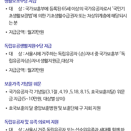
생활보조수당 지급
대 상 : 국가보훈부에 등록된 65세 이상의 국가유공자로서 '국민기
초생활보장법'에 의한 기초생활수급권자 또는 차상위계층에 해당되시
는 분
지급금액 : 월20만원
독립유공생활지원수당 지급
대 상 : 서울시에 거주하는 독립유공자 (손)자녀 중 국가보훈부 「독
립유공자(손)자녀 생활지원금」대상자
지급금액 : 월20만원
보훈가족 기념일 위문
국가유공자 각 기념일(3.1절 ,4.19 ,5.18, 8.15, 호국보훈의달) 위문
금 지급(5~10만원, 대상별 상이)
호국보훈의 달 중앙보훈병원 및 보훈단체 구 지회 지원
독립유공자 및 유족 의료비 지원
대 상 : 서울시 거주 독립유공자 또는 선순위유족과 세대를 함께 하