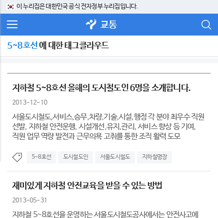
이 누리집은 대한민국 공식 전자정부 누리집입니다.
교통
5~8호선
에 대한 태그클라우드
지하철 5~8호선 올해의 도시철도인 6명을 소개합니다.
2013-12-10
서울도시철도,서비스,승무,차량,기술,시설,행정 각 분야 최우수 직원
선발, 지하철 안전운행, 시설개선,유지,관리, 서비스 향상 등 기여,
직원 업무 역량 발전과 근무의욕 고취를 통한 조직 활력 도모
5~8호선
도시철도인
서울도시철도
지하철명장
재미있게 지하철 안전교육을 받을 수 있는 방법
2013-05-31
지하철 5~8호선을 운영하는 서울도시철도공사에서는 안전사고에