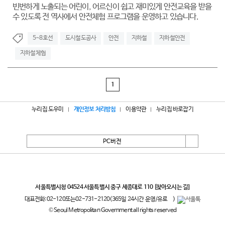
빈번하게 노출되는 어린이, 어르신이 쉽고 재미있게 안전교육을 받을
수 있도록 전 역사에서 안전체험 프로그램을 운영하고 있습니다.
5~8호선
도시철도공사
안전
지하철
지하철안전
지하철체험
1
누리집 도우미
개인정보 처리방침
이용약관
누리집 바로잡기
PC버전
서울특별시
서울특별시청 04524 서울특별시 중구 세종대로 110
[찾아오시는 길]
대표전화:
02-120
또는
02-731-2120
(365일 24시간 운영/유료
)
© Seoul Metropolitan Government all rights reserved