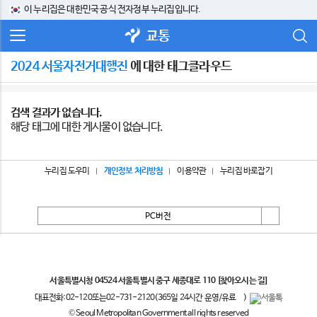
이 누리집은 대한민국 공식 전자정부 누리집입니다.
교통
2024 서울자전거대행진
에 대한 태그클라우드
검색 결과가 없습니다.
해당 태그에 대한 게시물이 없습니다.
누리집 도우미
개인정보 처리방침
이용약관
누리집 바로잡기
PC버전
서울특별시
서울특별시청 04524 서울특별시 중구 세종대로 110
[찾아오시는 길]
대표전화:
02-120
또는
02-731-2120
(365일 24시간 운영/유료
)
© Seoul Metropolitan Government all rights reserved