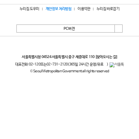
누리집 도우미
개인정보 처리방침
이용약관
누리집 바로잡기
PC버전
서울특별시
서울특별시청 04524 서울특별시 중구 세종대로 110
[찾아오시는 길]
대표전화:
02-120
또는
02-731-2120
(365일 24시간 운영/유료
)
© Seoul Metropolitan Government all rights reserved