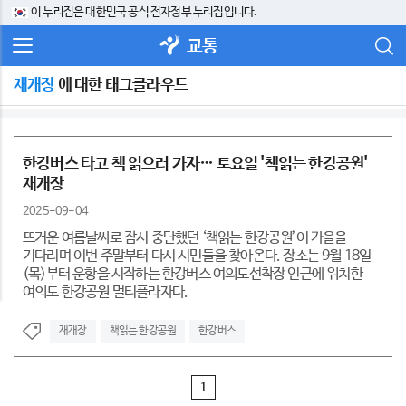
이 누리집은 대한민국 공식 전자정부 누리집입니다.
교통
재개장
에 대한 태그클라우드
한강버스 타고 책 읽으러 가자… 토요일 '책읽는 한강공원'
재개장
2025-09-04
뜨거운 여름날씨로 잠시 중단했던 ‘책읽는 한강공원’이 가을을
기다리며 이번 주말부터 다시 시민들을 찾아온다. 장소는 9월 18일
(목)부터 운항을 시작하는 한강버스 여의도선착장 인근에 위치한
여의도 한강공원 멀티플라자다.
재개장
책읽는 한강공원
한강버스
1