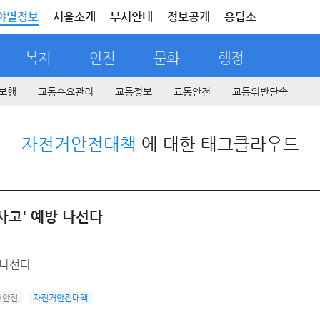
야별정보
서울소개
부서안내
정보공개
응답소
복지
안전
문화
행정
보행
교통수요관리
교통정보
교통안전
교통위반단속
자전거안전대책
에 대한 태그클라우드
 사고' 예방 나선다
 나선다
거안전
자전거안전대책