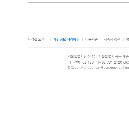
누리집 도우미
개인정보 처리방침
이용약관
저작권 정책
영
서울특별시
서울특별시청 04524 서울특별시 중구 세종
문의 전화번호 120, 120 다산콜재단
대표전화: 02-120 또는 02-731-2120 (
© Seoul Metropolitan Government all rig