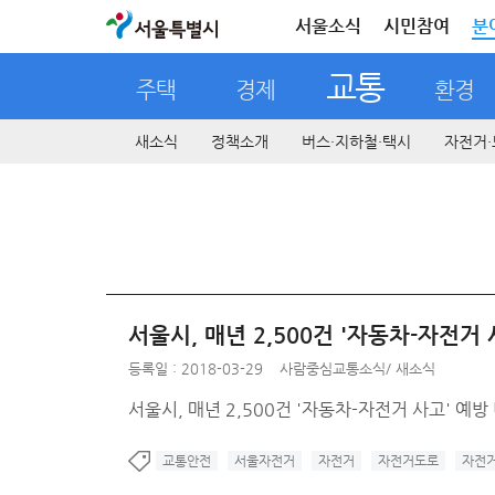
서울특별시
서울소식
시민참여
분
교통
주택
경제
환경
새소식
정책소개
버스·지하철·택시
자전거·
서울시, 매년 2,500건 '자동차-자전거
등록일 : 2018-03-29
사람중심교통소식
/
새소식
서울시, 매년 2,500건 '자동차-자전거 사고' 예방
교통안전
서울자전거
자전거
자전거도로
자전