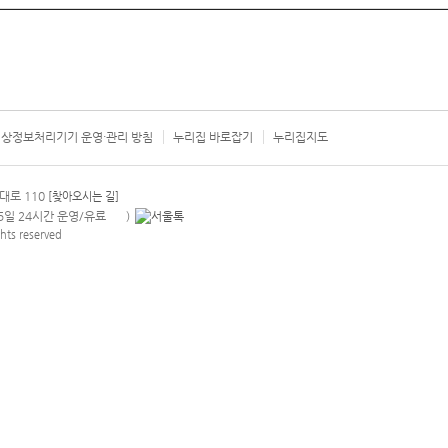
상정보처리기기 운영·관리 방침
누리집 바로잡기
누리집지도
서울시 카
대로 110
[찾아오시는 길]
365일 24시간 운영/유료
)
안내팝업 열기
hts reserved