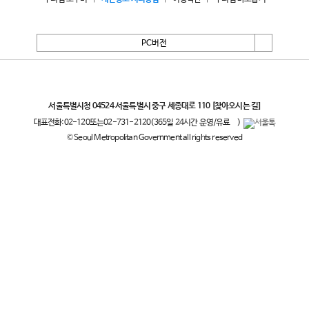
PC버전
서울특별시
서울특별시청 04524 서울특별시 중구 세종대로 110
[찾아오시는 길]
대표전화:
02-120
또는
02-731-2120
(365일 24시간 운영/유료
)
© Seoul Metropolitan Government all rights reserved