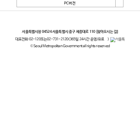
PC버전
서울특별시
서울특별시청 04524 서울특별시 중구 세종대로 110
[찾아오시는 길]
대표전화:
02-120
또는
02-731-2120
(365일 24시간 운영/유료
)
© Seoul Metropolitan Government all rights reserved