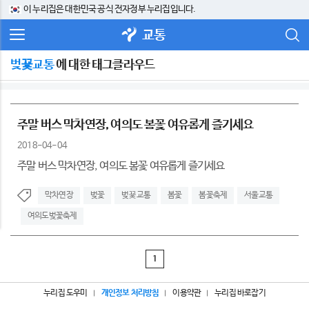
이 누리집은 대한민국 공식 전자정부 누리집입니다.
교통
벚꾳교통
에 대한 태그클라우드
주말 버스 막차연장, 여의도 봄꽃 여유롭게 즐기세요
2018-04-04
주말 버스 막차연장, 여의도 봄꽃 여유롭게 즐기세요
막차연장
벚꽃
벚꾳교통
봄꽃
봄꽃축제
서울교통
여의도벚꽃축제
1
누리집 도우미
개인정보 처리방침
이용약관
누리집 바로잡기